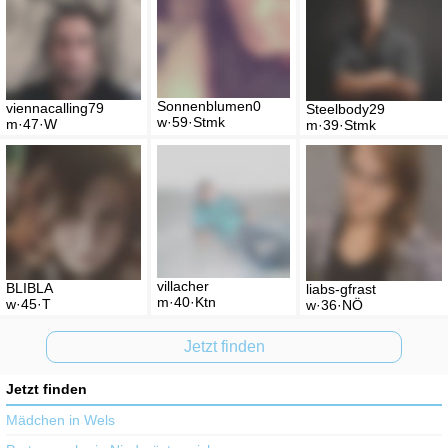
Sonnenblumen0
viennacalling79
Steelbody29
w·59·Stmk
m·47·W
m·39·Stmk
villacher
BLIBLA
liabs-gfrast
m·40·Ktn
w·45·T
w·36·NÖ
Jetzt finden
Jetzt finden
Mädchen in Wels