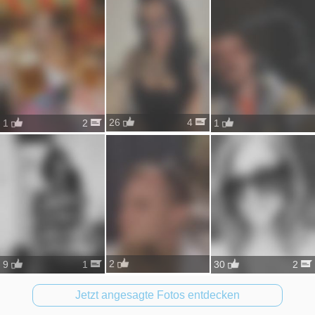
26
4
1
1
2
2
30
2
9
1
Jetzt angesagte Fotos entdecken