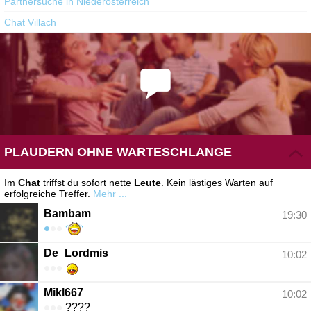
Partnersuche in Niederösterreich
Chat Villach
PLAUDERN OHNE WARTESCHLANGE
Im
Chat
triffst du sofort nette
Leute
. Kein lästiges Warten auf
erfolgreiche Treffer.
Mehr ...
Bambam
19:30
•
•
•
De_Lordmis
10:02
•
•
•
Mikl667
10:02
•
•
•
????