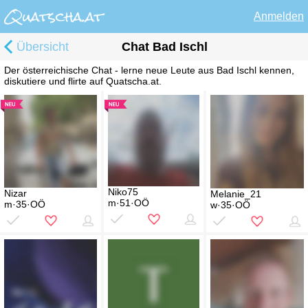
Anmelden
Übersicht
Chat Bad Ischl
Der österreichische Chat - lerne neue Leute aus Bad Ischl kennen,
diskutiere und flirte auf Quatscha.at.
Niko75
Nizar
Melanie_21
m·51·OÖ
m·35·OÖ
w·35·OÖ