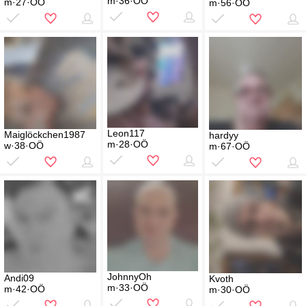
m·36·OÖ
m·27·OÖ
m·56·OÖ
Leon117
Maiglöckchen1987
hardyy
m·28·OÖ
w·38·OÖ
m·67·OÖ
JohnnyOh
Andi09
Kvoth
m·33·OÖ
m·42·OÖ
m·30·OÖ