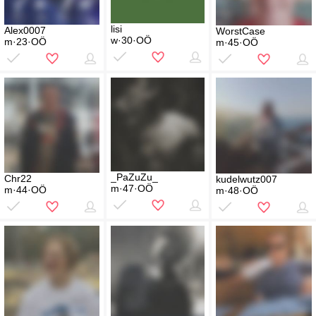
lisi
Alex0007
WorstCase
w·30·OÖ
m·23·OÖ
m·45·OÖ
_PaZuZu_
Chr22
kudelwutz007
m·47·OÖ
m·44·OÖ
m·48·OÖ