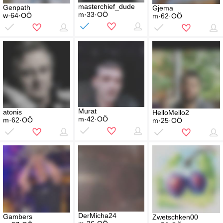
masterchief_dude
Genpath
Gjema
m·33·OÖ
w·64·OÖ
m·62·OÖ
Murat
atonis
HelloMello2
m·42·OÖ
m·62·OÖ
m·25·OÖ
DerMicha24
Gambers
Zwetschken00