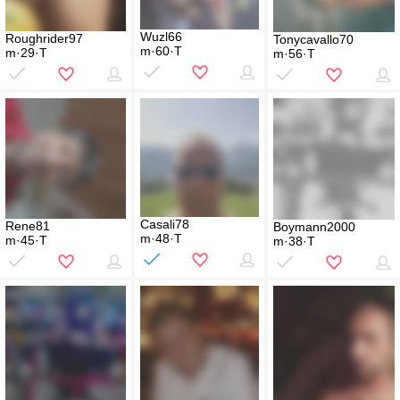
Wuzl66
Roughrider97
Tonycavallo70
m·60·T
m·29·T
m·56·T
Casali78
Rene81
Boymann2000
m·48·T
m·45·T
m·38·T