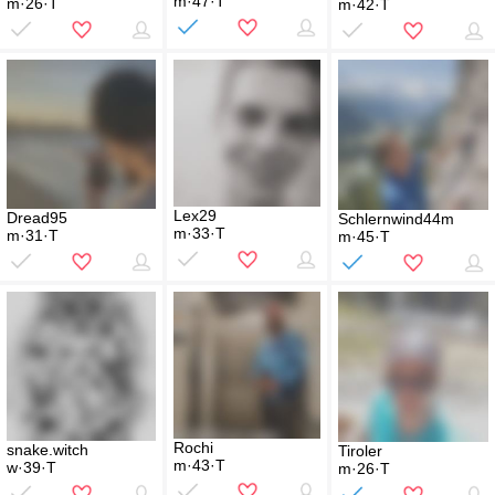
m·47·T
m·26·T
m·42·T
Lex29
Dread95
Schlernwind44m
m·33·T
m·31·T
m·45·T
Rochi
snake.witch
Tiroler
m·43·T
w·39·T
m·26·T