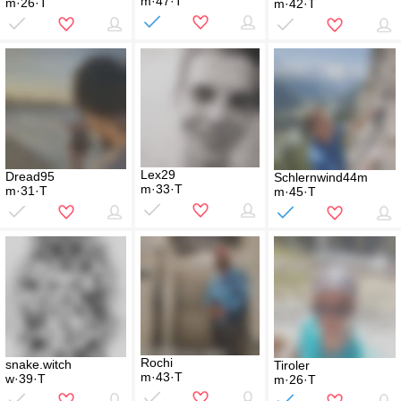
m·47·T
m·26·T
m·42·T
Lex29
Dread95
Schlernwind44m
m·33·T
m·31·T
m·45·T
Rochi
snake.witch
Tiroler
m·43·T
w·39·T
m·26·T