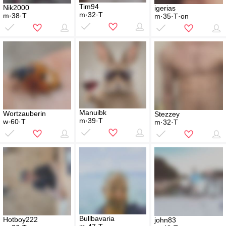
Tim94
Nik2000
igerias
m·32·T
m·38·T
m·35·T·on
Manuibk
Wortzauberin
Stezzey
m·39·T
w·60·T
m·32·T
Bullbavaria
Hotboy222
john83