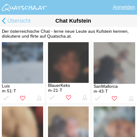
Anmelden
Übersicht
Chat Kufstein
Der österreichische Chat - lerne neue Leute aus Kufstein kennen,
diskutiere und flirte auf Quatscha.at.
BlauerKeks
Luis
SanMallorca
m·21·T
m·51·T
m·43·T