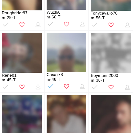
Wuzl66
Roughrider97
Tonycavallo70
m·60·T
m·29·T
m·56·T
Casali78
Rene81
Boymann2000
m·48·T
m·45·T
m·38·T