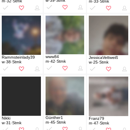
w·39·Stmk
m·32·Stmk
m·33·Stmk
www84
Rammsteinlady39
JessicaVettweiß
m·42·Stmk
w·38·Stmk
w·25·Stmk
Günther1
Nikki
Franz79
m·45·Stmk
w·31·Stmk
m·47·Stmk