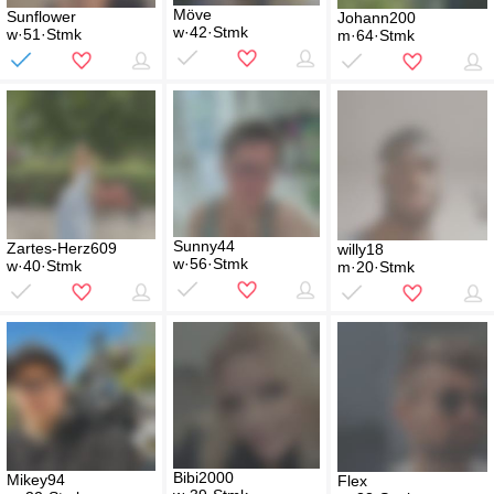
Möve
Sunflower
Johann200
w·42·Stmk
w·51·Stmk
m·64·Stmk
Sunny44
Zartes-Herz609
willy18
w·56·Stmk
w·40·Stmk
m·20·Stmk
Bibi2000
Mikey94
Flex