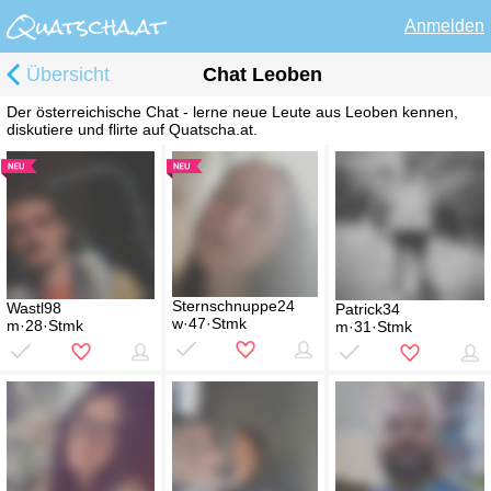
Anmelden
Übersicht
Chat Leoben
Der österreichische Chat - lerne neue Leute aus Leoben kennen,
diskutiere und flirte auf Quatscha.at.
Sternschnuppe24
Wastl98
Patrick34
w·47·Stmk
m·28·Stmk
m·31·Stmk