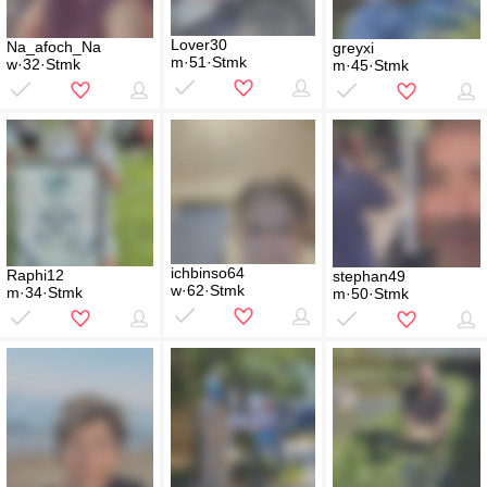
Lover30
Na_afoch_Na
greyxi
m·51·Stmk
w·32·Stmk
m·45·Stmk
ichbinso64
Raphi12
stephan49
w·62·Stmk
m·34·Stmk
m·50·Stmk