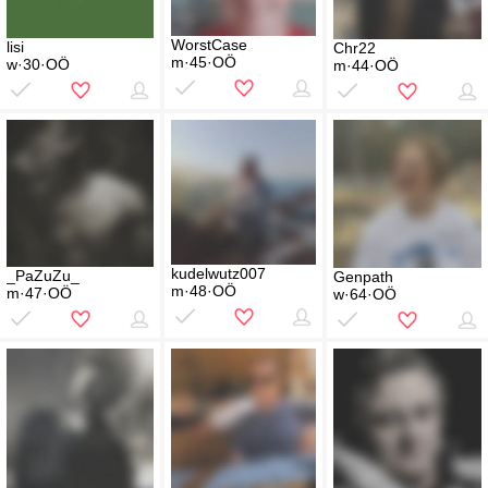
WorstCase
lisi
Chr22
m·45·OÖ
w·30·OÖ
m·44·OÖ
kudelwutz007
_PaZuZu_
Genpath
m·48·OÖ
m·47·OÖ
w·64·OÖ