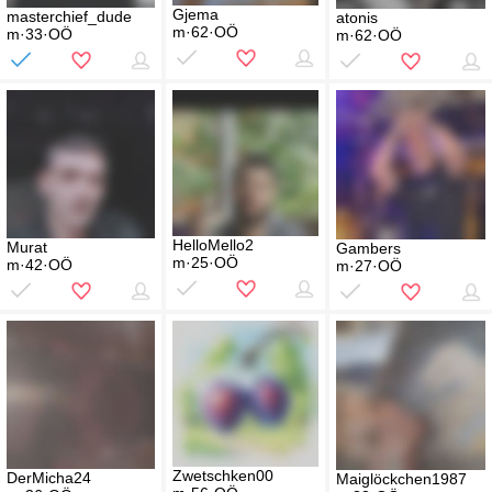
Gjema
masterchief_dude
atonis
m·62·OÖ
m·33·OÖ
m·62·OÖ
HelloMello2
Murat
Gambers
m·25·OÖ
m·42·OÖ
m·27·OÖ
Zwetschken00
DerMicha24
Maiglöckchen1987