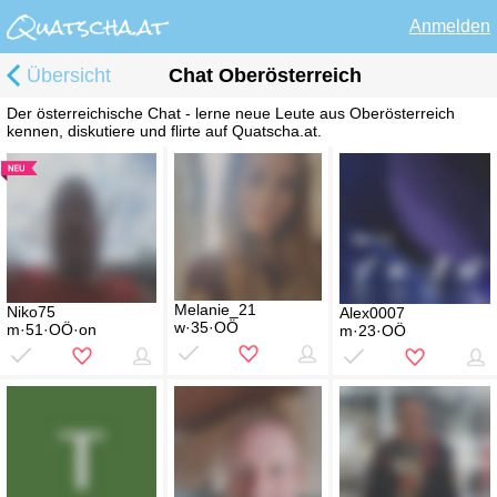
Anmelden
Übersicht
Chat Oberösterreich
Der österreichische Chat - lerne neue Leute aus Oberösterreich
kennen, diskutiere und flirte auf Quatscha.at.
Melanie_21
Niko75
Alex0007
w·35·OÖ
m·51·OÖ·on
m·23·OÖ