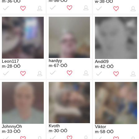
m·56·OÖ
m·36·OÖ
w·38·OÖ
hardyy
Leon117
Andi09
m·67·OÖ
m·28·OÖ
m·42·OÖ
Kvoth
JohnnyOh
Viktor
m·30·OÖ
m·33·OÖ
m·58·OÖ