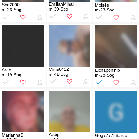
EmilianMihali
Sbg2000
Moisés
m·39·Sbg
m·26·Sbg
m·23·Sbg
Chris8412
Arab
Elchaponinio
m·41·Sbg
m·19·Sbg
m·28·Sbg
Ajsbg1
MariannaS
Geg777788ardo