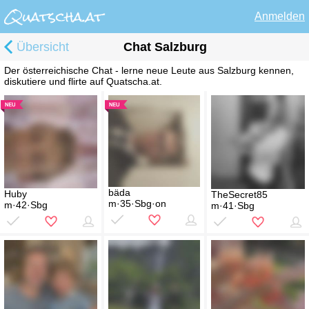
Anmelden
Übersicht
Chat Salzburg
Der österreichische Chat - lerne neue Leute aus Salzburg kennen,
diskutiere und flirte auf Quatscha.at.
bäda
Huby
TheSecret85
m·35·Sbg·on
m·42·Sbg
m·41·Sbg