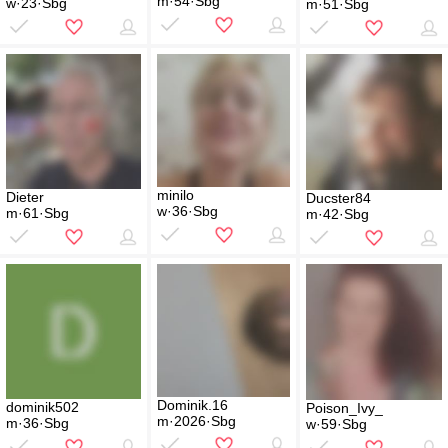
m·54·Sbg
w·23·Sbg
m·51·Sbg
minilo
Dieter
Ducster84
w·36·Sbg
m·61·Sbg
m·42·Sbg
Dominik.16
dominik502
Poison_Ivy_
m·2026·Sbg
m·36·Sbg
w·59·Sbg