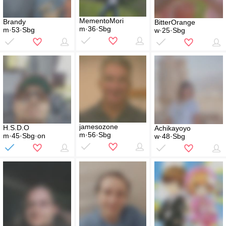
MementoMori
Brandy
BitterOrange
m·36·Sbg
m·53·Sbg
w·25·Sbg
jamesozone
H.S.D.O
Achikayoyo
m·56·Sbg
m·45·Sbg·on
w·48·Sbg