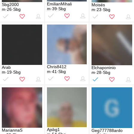
EmilianMihali
Sbg2000
Moisés
m·39·Sbg
m·26·Sbg
m·23·Sbg
Chris8412
Arab
Elchaponinio
m·41·Sbg
m·19·Sbg
m·28·Sbg
Ajsbg1
MariannaS
Geg777788ardo