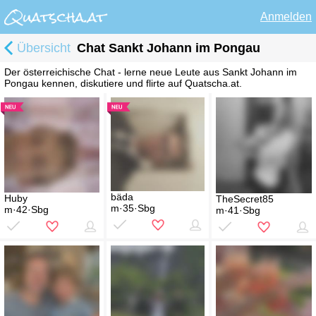
Anmelden
Übersicht
Chat Sankt Johann im Pongau
Der österreichische Chat - lerne neue Leute aus Sankt Johann im
Pongau kennen, diskutiere und flirte auf Quatscha.at.
bäda
Huby
TheSecret85
m·35·Sbg
m·42·Sbg
m·41·Sbg