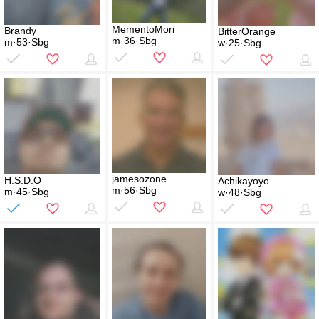
MementoMori
Brandy
BitterOrange
m·36·Sbg
m·53·Sbg
w·25·Sbg
jamesozone
H.S.D.O
Achikayoyo
m·56·Sbg
m·45·Sbg
w·48·Sbg