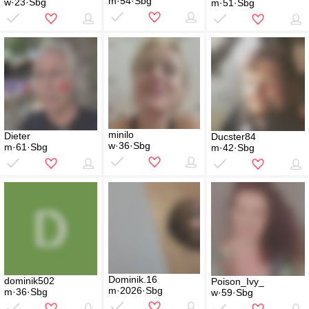
m·54·Sbg
w·23·Sbg
m·51·Sbg
minilo
Dieter
Ducster84
w·36·Sbg
m·61·Sbg
m·42·Sbg
Dominik.16
dominik502
Poison_Ivy_
m·2026·Sbg
m·36·Sbg
w·59·Sbg