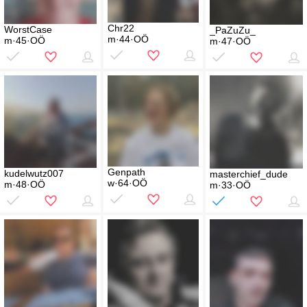
Chr22
WorstCase
_PaZuZu_
m·44·OÖ
m·45·OÖ
m·47·OÖ
Genpath
kudelwutz007
masterchief_dude
w·64·OÖ
m·48·OÖ
m·33·OÖ