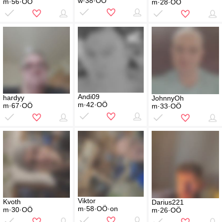
w·38·OÖ
m·56·OÖ
m·28·OÖ
Andi09
hardyy
JohnnyOh
m·42·OÖ
m·67·OÖ
m·33·OÖ
Viktor
Kvoth
Darius221
m·58·OÖ·on
m·30·OÖ
m·26·OÖ