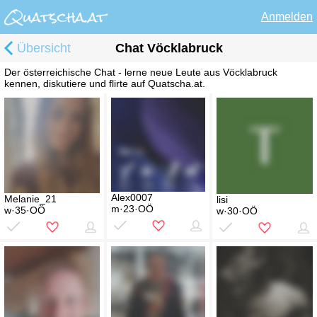
Anmelden
Übersicht
Chat Vöcklabruck
Der österreichische Chat - lerne neue Leute aus Vöcklabruck
kennen, diskutiere und flirte auf Quatscha.at.
Alex0007
Melanie_21
lisi
m·23·OÖ
w·35·OÖ
w·30·OÖ