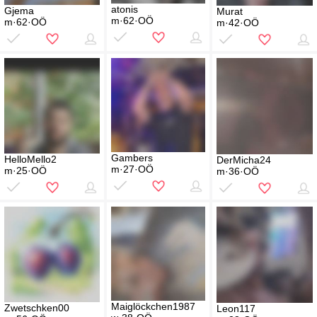
atonis
Gjema
Murat
m·62·OÖ
m·62·OÖ
m·42·OÖ
Gambers
HelloMello2
DerMicha24
m·27·OÖ
m·25·OÖ
m·36·OÖ
Maiglöckchen1987
Zwetschken00
Leon117