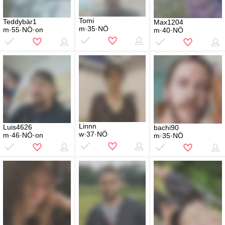
Tomi
Teddybär1
Max1204
m·35·NÖ
m·55·NÖ·on
m·40·NÖ
Linnn
Luis4626
bachi90
w·37·NÖ
m·46·NÖ·on
m·35·NÖ