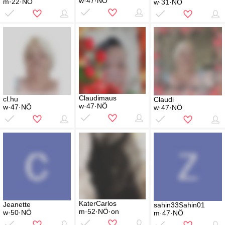
w·47·NÖ
m·22·NÖ
w·31·NÖ
Claudimaus
cl.hu
Claudi
w·47·NÖ
w·47·NÖ
w·47·NÖ
KaterCarlos
Jeanette
sahin33Sahin01
m·52·NÖ·on
w·50·NÖ
m·47·NÖ