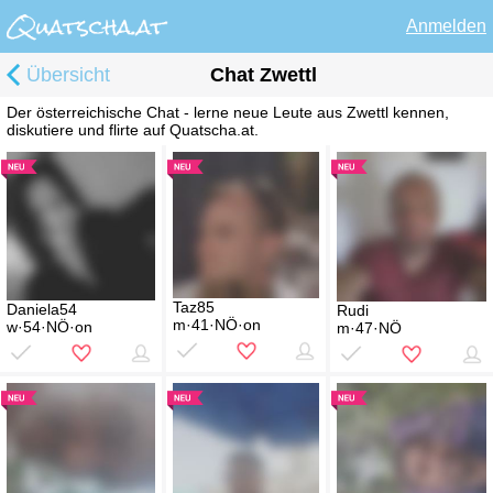
Anmelden
Übersicht
Chat Zwettl
Der österreichische Chat - lerne neue Leute aus Zwettl kennen,
diskutiere und flirte auf Quatscha.at.
Taz85
Daniela54
Rudi
m·41·NÖ·on
w·54·NÖ·on
m·47·NÖ