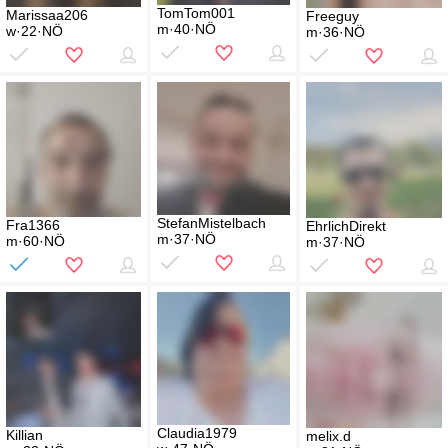
TomTom001
Marissaa206
Freeguy
m·40·NÖ
w·22·NÖ
m·36·NÖ
StefanMistelbach
Fra1366
EhrlichDirekt
m·37·NÖ
m·60·NÖ
m·37·NÖ
Claudia1979
Killian
melix.d