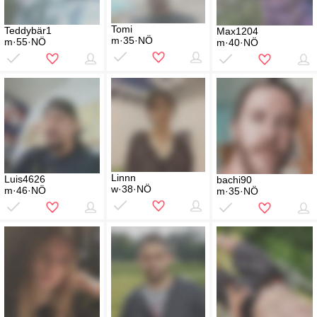
Tomi
Teddybär1
Max1204
m·35·NÖ
m·55·NÖ
m·40·NÖ
Linnn
Luis4626
bachi90
w·38·NÖ
m·46·NÖ
m·35·NÖ