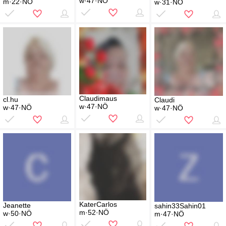
w·47·NÖ
m·22·NÖ
w·31·NÖ
Claudimaus
cl.hu
Claudi
w·47·NÖ
w·47·NÖ
w·47·NÖ
KaterCarlos
Jeanette
sahin33Sahin01
m·52·NÖ
w·50·NÖ
m·47·NÖ