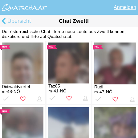
Anmelden
Übersicht
Chat Zwettl
Der österreichische Chat - lerne neue Leute aus Zwettl kennen,
diskutiere und flirte auf Quatscha.at.
Taz85
Didiwaldviertel
Rudi
m·41·NÖ
m·48·NÖ
m·47·NÖ