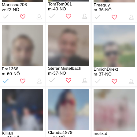
TomTom001
Marissaa206
Freeguy
m·40·NÖ
w·22·NÖ
m·36·NÖ
StefanMistelbach
Fra1366
EhrlichDirekt
m·37·NÖ
m·60·NÖ
m·37·NÖ
Claudia1979
Killian
melix.d