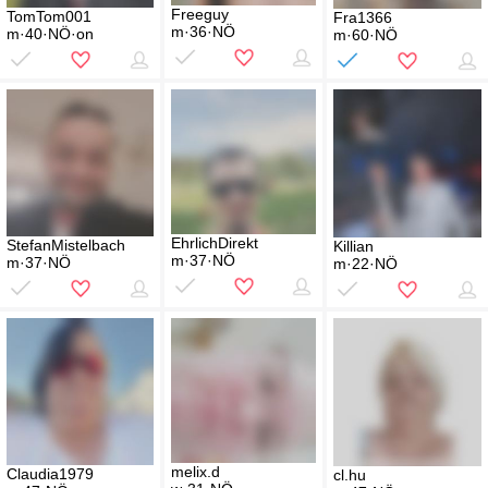
Freeguy
TomTom001
Fra1366
m·36·NÖ
m·40·NÖ·on
m·60·NÖ
EhrlichDirekt
StefanMistelbach
Killian
m·37·NÖ
m·37·NÖ
m·22·NÖ
melix.d
Claudia1979
cl.hu