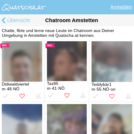
Anmelden
Übersicht
Chatroom Amstetten
Chatte, flirte und lerne neue Leute im Chatroom aus Deiner
Umgebung in Amstetten mit Quatscha.at kennen.
Taz85
Didiwaldviertel
Teddybär1
m·41·NÖ
m·48·NÖ
m·55·NÖ·on