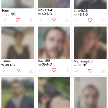
Max1204
Tomi
Luis4626
m·40·NÖ
m·35·NÖ
m·46·NÖ
bachi90
Linnn
Marissaa206
m·35·NÖ
w·38·NÖ
w·22·NÖ