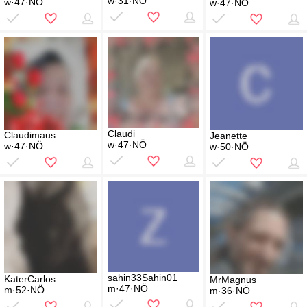
w·31·NÖ
w·47·NÖ
w·47·NÖ
Claudi
Claudimaus
Jeanette
w·47·NÖ
w·47·NÖ
w·50·NÖ
sahin33Sahin01
KaterCarlos
MrMagnus
m·47·NÖ
m·52·NÖ
m·36·NÖ