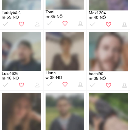
Tomi
Teddybär1
Max1204
m·35·NÖ
m·55·NÖ
m·40·NÖ
Linnn
Luis4626
bachi90
w·38·NÖ
m·46·NÖ
m·35·NÖ