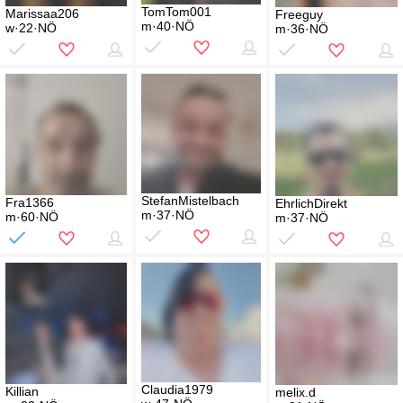
TomTom001
Marissaa206
Freeguy
m·40·NÖ
w·22·NÖ
m·36·NÖ
StefanMistelbach
Fra1366
EhrlichDirekt
m·37·NÖ
m·60·NÖ
m·37·NÖ
Claudia1979
Killian
melix.d