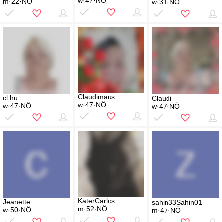
w·47·NÖ
m·22·NÖ
w·31·NÖ
Claudimaus
cl.hu
Claudi
w·47·NÖ
w·47·NÖ
w·47·NÖ
KaterCarlos
Jeanette
sahin33Sahin01
m·52·NÖ
w·50·NÖ
m·47·NÖ