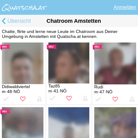
Anmelden
Übersicht
Chatroom Amstetten
Chatte, flirte und lerne neue Leute im Chatroom aus Deiner
Umgebung in Amstetten mit Quatscha.at kennen.
Taz85
Didiwaldviertel
Rudi
m·41·NÖ
m·48·NÖ
m·47·NÖ