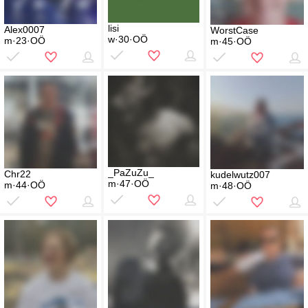
lisi
Alex0007
WorstCase
w·30·OÖ
m·23·OÖ
m·45·OÖ
_PaZuZu_
Chr22
kudelwutz007
m·47·OÖ
m·44·OÖ
m·48·OÖ