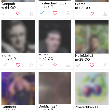
masterchief_dude
Genpath
Gjema
m·33·OÖ
w·64·OÖ
m·62·OÖ
Murat
atonis
HelloMello2
m·42·OÖ
m·62·OÖ
m·25·OÖ
DerMicha24
Gambers
Zwetschken00