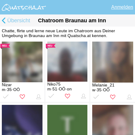
Anmelden
Übersicht
Chatroom Braunau am Inn
Chatte, flirte und lerne neue Leute im Chatroom aus Deiner
Umgebung in Braunau am Inn mit Quatscha.at kennen.
Niko75
Nizar
Melanie_21
m·51·OÖ·on
m·35·OÖ
w·35·OÖ