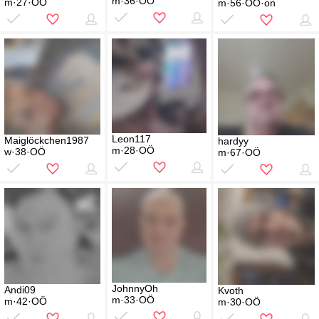
m·36·OÖ
m·27·OÖ
m·56·OÖ·on
Leon117
Maiglöckchen1987
hardyy
m·28·OÖ
w·38·OÖ
m·67·OÖ
JohnnyOh
Andi09
Kvoth
m·33·OÖ
m·42·OÖ
m·30·OÖ