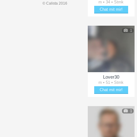
m • 34 • Stmk
© Calista 2016
Chat mit mir!
Flirte mit Raphi12
1
Lover30
m • 51 • Stmk
Chat mit mir!
Schäkere mit Lover30
1