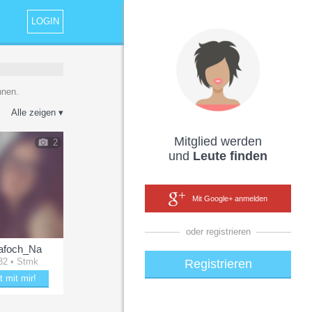
LOGIN
nnen.
Alle zeigen ▾
Mitglied werden
2
und
Leute finden
Mit Google+ anmelden
oder registrieren
afoch_Na
32 • Stmk
Registrieren
t mit mir!
ubere Na_afoch_Na