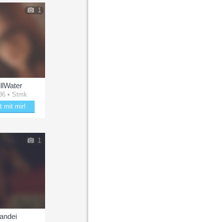
1
illWater
36 • Stmk
t mit mir!
mit StillWater
1
landei