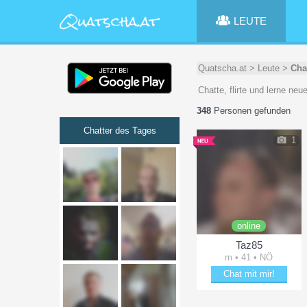
LEUTE
Quatscha.at
>
Leute
>
Cha
Chatte, flirte und lerne n
348
Personen gefunden
Chatter des Tages
1
online
Taz85
m • 41 • NÖ
Chat mit mir!
Verzaubere Taz85