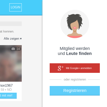
LOGIN
at kennen.
Alle zeigen ▾
Mitglied werden
14
und
Leute finden
Mit Google+ anmelden
oder registrieren
ion1967
 59 • NÖ
Registrieren
t mit mir!
le mit Marion1967