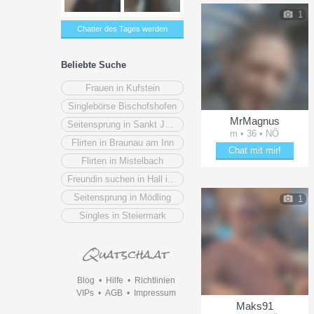
1
Chatter des Tages werden
Beliebte Suche
Frauen in Kufstein
Singlebörse Bischofshofen
MrMagnus
Seitensprung in Sankt Johann im Pongau
m • 36 • NÖ
Flirten in Braunau am Inn
Chat mit mir!
Flirten in Mistelbach
Plänkle mit MrMagnus
Freundin suchen in Hall in Tirol
Seitensprung in Mödling
1
Singles in Steiermark
Blog
•
Hilfe
•
Richtlinien
VIPs
•
AGB
•
Impressum
Maks91