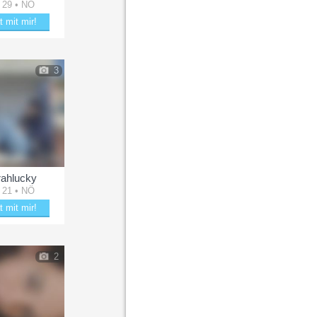
 29 • NÖ
t mit mir!
tere lisa00
3
ahlucky
 21 • NÖ
t mit mir!
 mit Sarahlucky
2