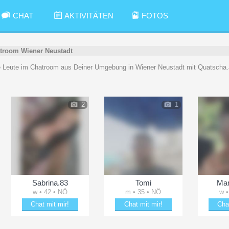
CHAT
AKTIVITÄTEN
FOTOS
troom Wiener Neustadt
eue Leute im Chatroom aus Deiner Umgebung in Wiener Neustadt mit Quatscha.
2
1
Sabrina.83
Tomi
Mar
w • 42 • NÖ
m • 35 • NÖ
w •
Chat mit mir!
Chat mit mir!
Cha
Date mit Sabrina.83
Verzaubere Tomi
Plänk