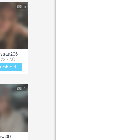
5
issaa206
 22 • NÖ
t mit mir!
kle mit Marissaa206
1
lisa00