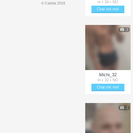
m • 34 • NÖ
© Calista 2016
Chat mit mir!
Plänkle mit Maks91
1
Michi_32
m • 32 • NÖ
Chat mit mir!
Plänkle mit Michi_32
2