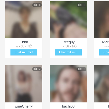
1
1
Linnn
Freeguy
Mar
w • 38 • NÖ
m • 36 • NÖ
w •
Chat mit mir!
Chat mit mir!
Cha
Schäkere mit Linnn
Entzücke Freeguy
Plän
7
1
wineCherry
bachi90