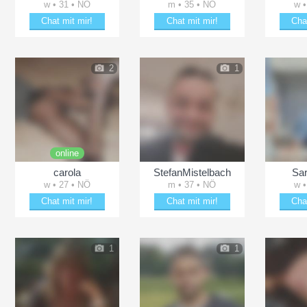
w • 31 • NÖ
m • 35 • NÖ
w •
Chat mit mir!
Chat mit mir!
Cha
Date mit wineCherry
Bring bachi90 zum Lächeln
Erhei
2
1
online
carola
StefanMistelbach
Sar
w • 27 • NÖ
m • 37 • NÖ
w •
Chat mit mir!
Chat mit mir!
Cha
Erheitere carola
Date mit StefanMistelbach
Date
1
1