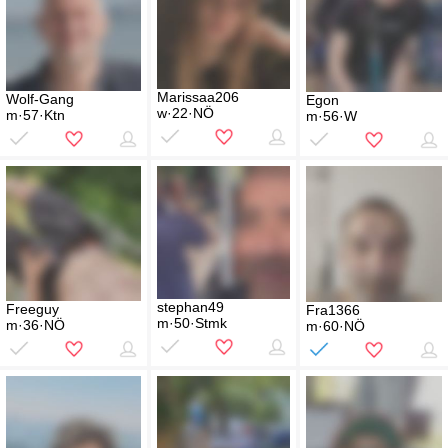
Marissaa206
Wolf-Gang
Egon
w·22·NÖ
m·57·Ktn
m·56·W
stephan49
Freeguy
Fra1366
m·50·Stmk
m·36·NÖ
m·60·NÖ