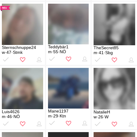
Teddybär1
Sternschnuppe24
TheSecret85
m·55·NÖ
w·47·Stmk
m·41·Sbg
Mane1197
Luis4626
NatalieH
m·29·Ktn
m·46·NÖ
w·26·W