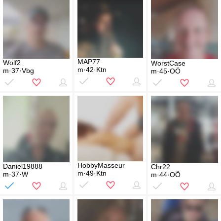
MAP77
Wolf2
WorstCase
m·42·Ktn
m·37·Vbg
m·45·OÖ
HobbyMasseur
Daniel19888
Chr22
m·49·Ktn
m·37·W
m·44·OÖ