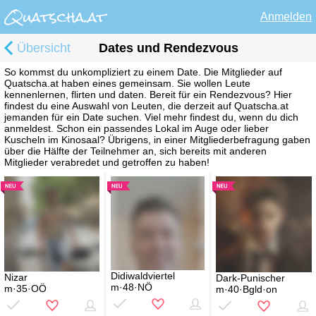
Anmelden
Übersicht
Dates und Rendezvous
So kommst du unkompliziert zu einem Date. Die Mitglieder auf
Quatscha.at haben eines gemeinsam. Sie wollen Leute
kennenlernen, flirten und daten. Bereit für ein Rendezvous? Hier
findest du eine Auswahl von Leuten, die derzeit auf Quatscha.at
jemanden für ein Date suchen. Viel mehr findest du, wenn du dich
anmeldest. Schon ein passendes Lokal im Auge oder lieber
Kuscheln im Kinosaal? Übrigens, in einer Mitgliederbefragung gaben
über die Hälfte der Teilnehmer an, sich bereits mit anderen
Mitglieder verabredet und getroffen zu haben!
Didiwaldviertel
Nizar
Dark-Punischer
m·48·NÖ
m·35·OÖ
m·40·Bgld·on