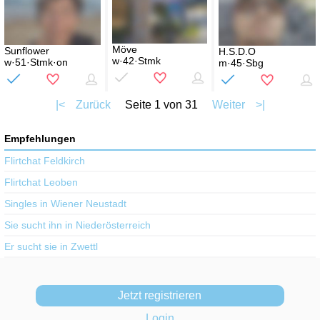
Möve
Sunflower
H.S.D.O
w·42·Stmk
w·51·Stmk·on
m·45·Sbg
|<
Zurück
Seite 1 von 31
Weiter
>|
Empfehlungen
Flirtchat Feldkirch
Flirtchat Leoben
Singles in Wiener Neustadt
Sie sucht ihn in Niederösterreich
Er sucht sie in Zwettl
Jetzt registrieren
Login