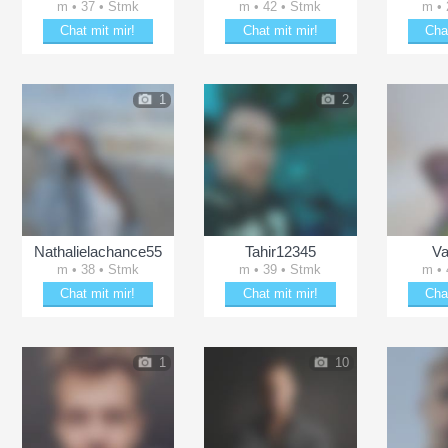
m • 37 • Stmk
m • 42 • Stmk
m • 
Chat mit mir!
Chat mit mir!
Cha
Date mit Justt4fun66
Plänkle mit DaMartin84
Date 
1
2
Nathalielachance55
Tahir12345
Va
m • 38 • Stmk
m • 39 • Stmk
m • 
Chat mit mir!
Chat mit mir!
Cha
eln
Bezaubere Nathalielachance55
Verzaubere Tahir12345
Plänk
1
10