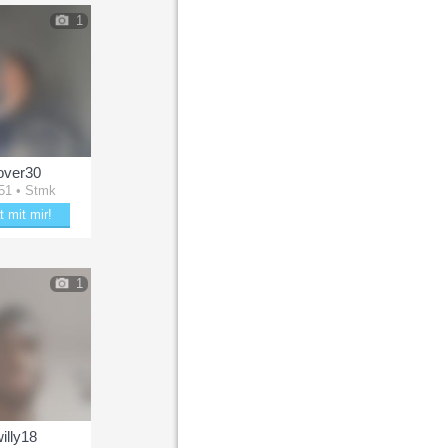
1
over30
51 • Stmk
t mit mir!
kere mit Lover30
1
illy18