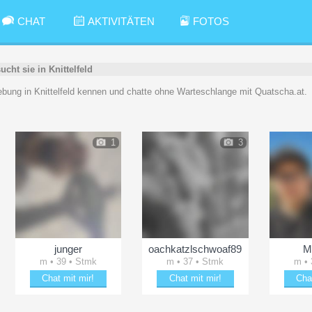
CHAT
AKTIVITÄTEN
FOTOS
ucht sie in Knittelfeld
bung in Knittelfeld kennen und chatte ohne Warteschlange mit Quatscha.at.
1
3
junger
oachkatzlschwoaf89
M
m • 39 • Stmk
m • 37 • Stmk
m • 
Chat mit mir!
Chat mit mir!
Cha
Entzücke junger
Verzaubere oachkatzlschwoaf89
Plänk