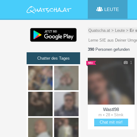
LEUTE
Quatscha.at
>
Leute
>
Er s
Lerne SIE aus Deiner Umge
390
Personen gefunden
Chatter des Tages
1
Wastl98
m • 28 • Stmk
Chat mit mir!
Bezaubere Wastl98