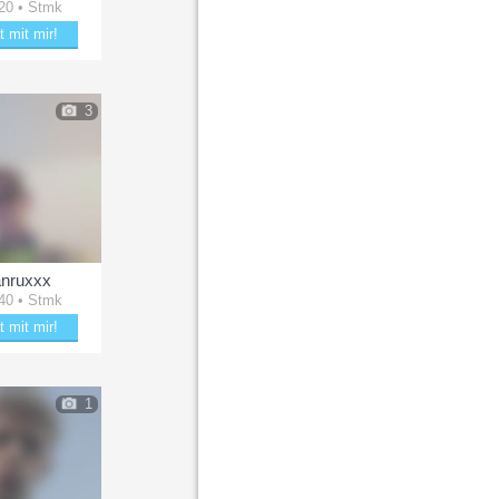
20 • Stmk
t mit mir!
mit willy18
3
nruxxx
40 • Stmk
t mit mir!
le mit Vanruxxx
1