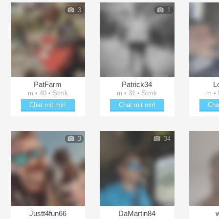
3
1
PatFarm
Patrick34
L
m • 40 • Stmk
m • 31 • Stmk
m • 
Chat mit mir!
Chat mit mir!
Cha
Bring PatFarm zum Lächeln
Bring Patrick34 zum Lächeln
Schä
3
34
Justt4fun66
DaMartin84
w