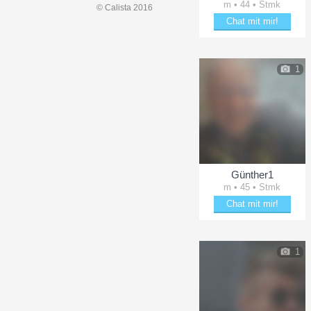
m • 44 • Stmk
© Calista 2016
Chat mit mir!
Erheitere Heli42
1
Günther1
m • 45 • Stmk
Chat mit mir!
Bring Günther1 zum Läch
1