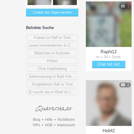
1
Chatter des Tages werden
Beliebte Suche
Frauen in Hall in Tirol
Leute kennenlernen in Zwettl
Raphi12
Mädchen in Kufstein
m • 34 • Stmk
Flirten
Chat mit mir!
Chat Kapfenberg
Flirte mit Raphi12
Seitensprung in Bad Vöslau
Singlebörse Hall in Tirol
1
Er sucht sie in Ried im Innkreis
Blog
•
Hilfe
•
Richtlinien
VIPs
•
AGB
•
Impressum
Heli42