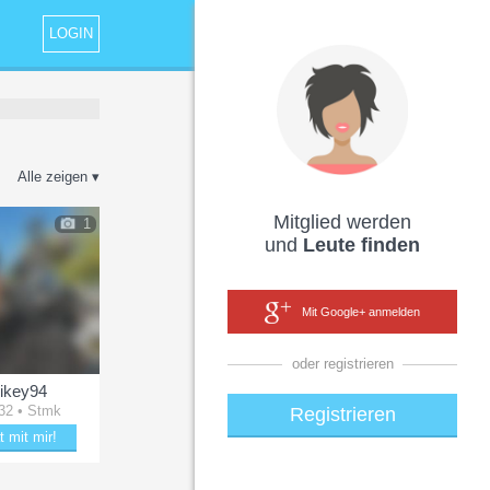
LOGIN
Alle zeigen ▾
Mitglied werden
1
und
Leute finden
Mit Google+ anmelden
oder registrieren
ikey94
32 • Stmk
Registrieren
t mit mir!
le mit Mikey94