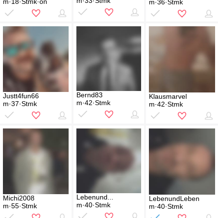
m·33·Stmk
m·18·Stmk·on
m·36·Stmk
Bernd83
Justt4fun66
Klausmarvel
m·42·Stmk
m·37·Stmk
m·42·Stmk
Lebenund...
Michi2008
LebenundLeben
m·40·Stmk
m·55·Stmk
m·40·Stmk