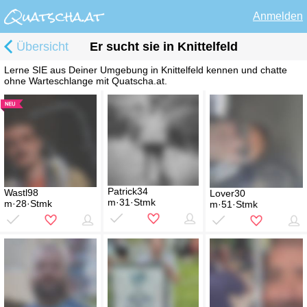
Anmelden
Übersicht
Er sucht sie in Knittelfeld
Lerne SIE aus Deiner Umgebung in Knittelfeld kennen und chatte
ohne Warteschlange mit Quatscha.at.
Patrick34
Wastl98
Lover30
m·31·Stmk
m·28·Stmk
m·51·Stmk