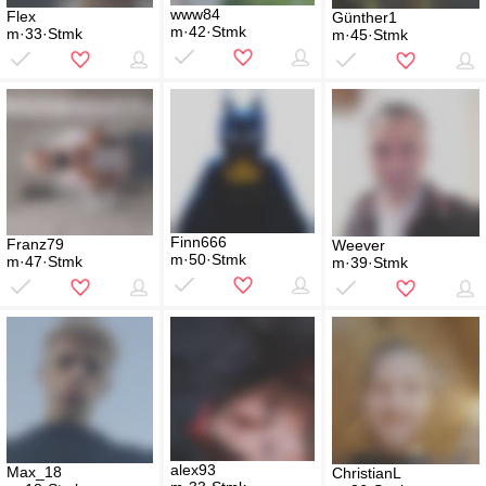
www84
Flex
Günther1
m·42·Stmk
m·33·Stmk
m·45·Stmk
Finn666
Franz79
Weever
m·50·Stmk
m·47·Stmk
m·39·Stmk
alex93
Max_18
ChristianL