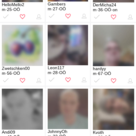
Gambers
HelloMello2
DerMicha24
m·27·OÖ
m·25·OÖ
m·36·OÖ·on
Leon117
Zwetschken00
hardyy
m·28·OÖ
m·56·OÖ
m·67·OÖ
JohnnyOh
Andi09
Kvoth