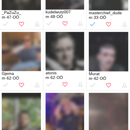
kudelwutz007
_PaZuZu_
masterchief_dude
m·48·OÖ
m·47·OÖ
m·33·OÖ
atonis
Gjema
Murat
m·62·OÖ
m·62·OÖ
m·42·OÖ