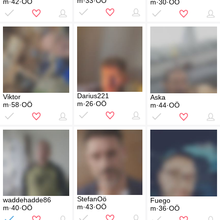
m·33·OÖ
m·42·OÖ
m·30·OÖ
Darius221
Viktor
Aska
m·26·OÖ
m·58·OÖ
m·44·OÖ
StefanOö
waddehadde86
Fuego
m·43·OÖ
m·40·OÖ
m·36·OÖ