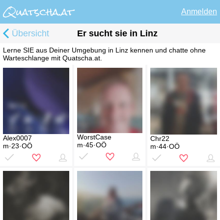
Anmelden
Übersicht
Er sucht sie in Linz
Lerne SIE aus Deiner Umgebung in Linz kennen und chatte ohne
Warteschlange mit Quatscha.at.
WorstCase
Alex0007
Chr22
m·45·OÖ
m·23·OÖ
m·44·OÖ