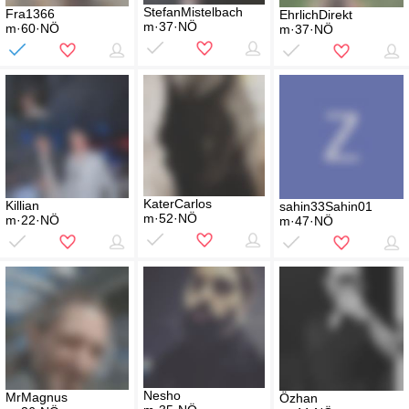
StefanMistelbach
Fra1366
EhrlichDirekt
m·37·NÖ
m·60·NÖ
m·37·NÖ
KaterCarlos
Killian
sahin33Sahin01
m·52·NÖ
m·22·NÖ
m·47·NÖ
Nesho
MrMagnus
Özhan