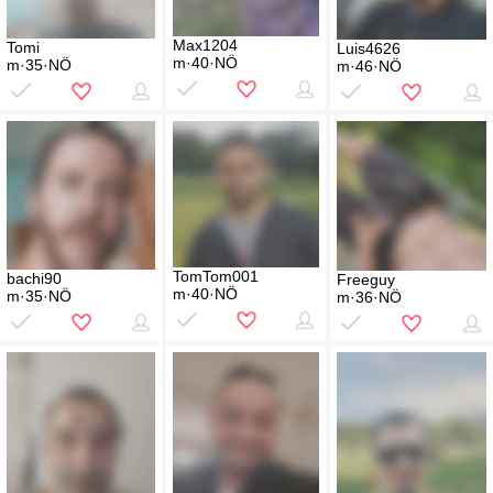
Max1204
Tomi
Luis4626
m·40·NÖ
m·35·NÖ
m·46·NÖ
TomTom001
bachi90
Freeguy
m·40·NÖ
m·35·NÖ
m·36·NÖ