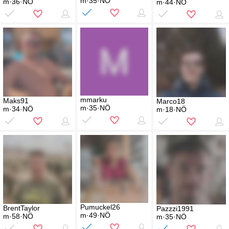
m·35·NÖ
m·36·NÖ
m·44·NÖ
mmarku
Maks91
Marco18
m·35·NÖ
m·34·NÖ
m·18·NÖ
Pumuckel26
BrentTaylor
Pazzzi1991
m·49·NÖ
m·58·NÖ
m·35·NÖ