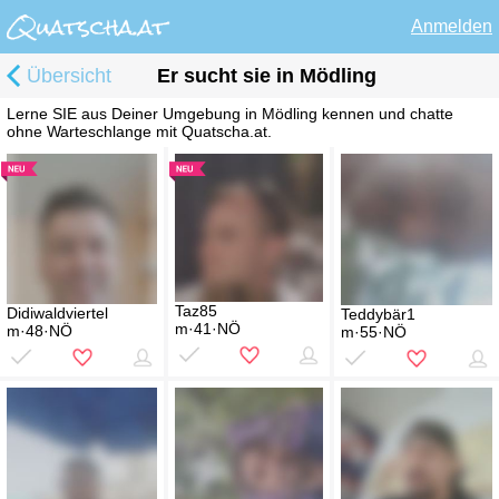
Anmelden
Übersicht
Er sucht sie in Mödling
Lerne SIE aus Deiner Umgebung in Mödling kennen und chatte
ohne Warteschlange mit Quatscha.at.
Taz85
Didiwaldviertel
Teddybär1
m·41·NÖ
m·48·NÖ
m·55·NÖ