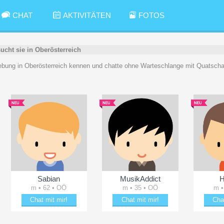
CHAT
AKTIVITÄTEN
FOTOS
sucht sie in Oberösterreich
bung in Oberösterreich kennen und chatte ohne Warteschlange mit Quatscha
Sabian
MusikAddict
H
m • 62 • OÖ
m • 35 • OÖ
m •
Chat mit mir!
Chat mit mir!
Cha
Date mit Sabian
Plänkle mit MusikAddict
Erhe