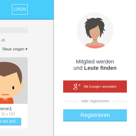
LOGIN
.at.
Neue zeigen ▾
Mitglied werden
und
Leute finden
Mit Google+ anmelden
oder registrieren
eron1
 31 • OÖ
Registrieren
t mit mir!
itere Heron1