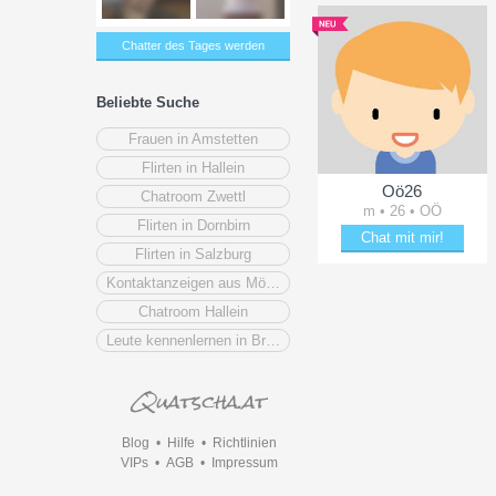
Chatter des Tages werden
Beliebte Suche
Frauen in Amstetten
Flirten in Hallein
Oö26
Chatroom Zwettl
m • 26 • OÖ
Flirten in Dornbirn
Chat mit mir!
Flirten in Salzburg
Entzücke Oö26
Kontaktanzeigen aus Mödling
Chatroom Hallein
Leute kennenlernen in Braunau am Inn
Blog
•
Hilfe
•
Richtlinien
VIPs
•
AGB
•
Impressum