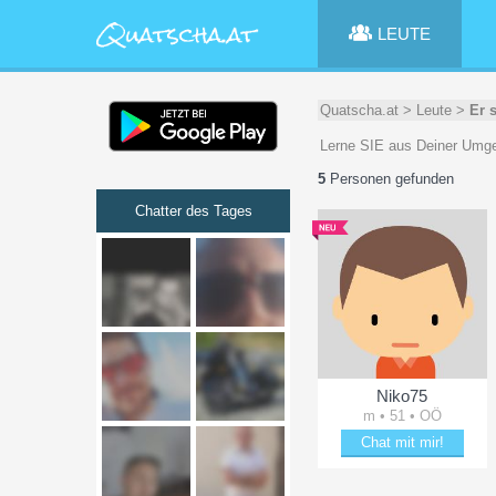
LEUTE
Quatscha.at
>
Leute
>
Er 
Lerne SIE aus Deiner Umge
5
Personen gefunden
Chatter des Tages
Niko75
m • 51 • OÖ
Chat mit mir!
Bezaubere Niko75