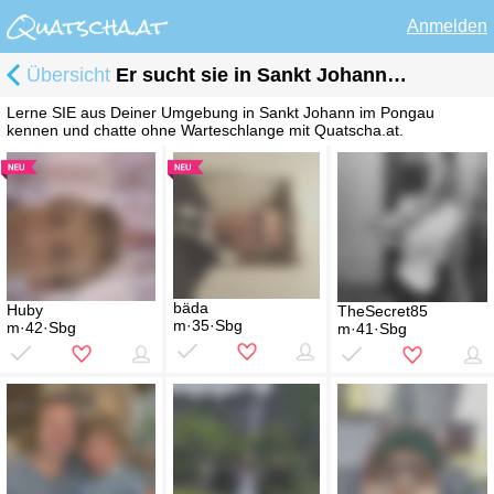
Anmelden
Übersicht
Er sucht sie in Sankt Johann im Pongau
Lerne SIE aus Deiner Umgebung in Sankt Johann im Pongau
kennen und chatte ohne Warteschlange mit Quatscha.at.
bäda
Huby
TheSecret85
m·35·Sbg
m·42·Sbg
m·41·Sbg