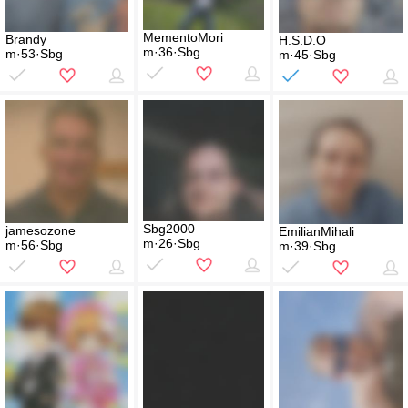
MementoMori
Brandy
H.S.D.O
m·36·Sbg
m·53·Sbg
m·45·Sbg
Sbg2000
jamesozone
EmilianMihali
m·26·Sbg
m·56·Sbg
m·39·Sbg