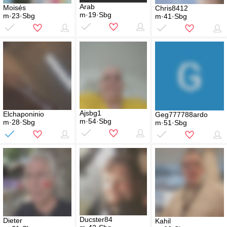
Arab
Moisés
Chris8412
m·19·Sbg
m·23·Sbg
m·41·Sbg
Ajsbg1
Elchaponinio
Geg777788ardo
m·54·Sbg
m·28·Sbg
m·51·Sbg
Ducster84
Dieter
Kahil