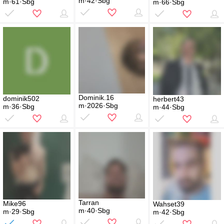
m·42·Sbg
m·61·Sbg
m·66·Sbg
Dominik.16
dominik502
herbert43
m·2026·Sbg
m·36·Sbg
m·44·Sbg
Tarran
Mike96
Wahset39
m·40·Sbg
m·29·Sbg
m·42·Sbg