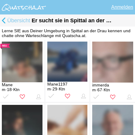
Anmelden
Übersicht
Er sucht sie in Spittal an der Drau
Lerne SIE aus Deiner Umgebung in Spittal an der Drau kennen und
chatte ohne Warteschlange mit Quatscha.at.
Mane1197
Mane
immerda
m·29·Ktn
m·18·Ktn
m·67·Ktn