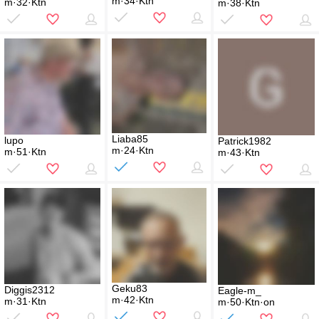
m·34·Ktn
m·32·Ktn
m·38·Ktn
Liaba85
lupo
Patrick1982
m·24·Ktn
m·51·Ktn
m·43·Ktn
Geku83
Diggis2312
Eagle-m_
m·42·Ktn
m·31·Ktn
m·50·Ktn·on