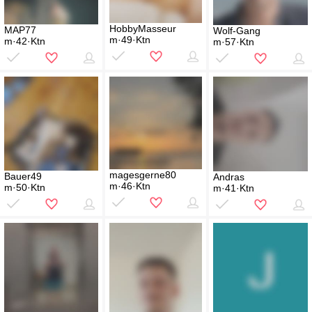
HobbyMasseur
MAP77
Wolf-Gang
m·49·Ktn
m·42·Ktn
m·57·Ktn
magesgerne80
Bauer49
Andras
m·46·Ktn
m·50·Ktn
m·41·Ktn