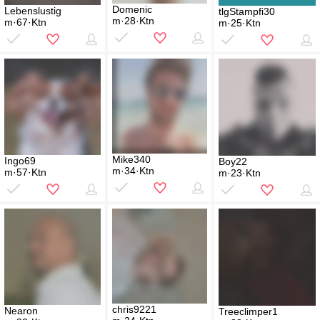
Domenic
Lebenslustig
tlgStampfi30
m·28·Ktn
m·67·Ktn
m·25·Ktn
Mike340
Ingo69
Boy22
m·34·Ktn
m·57·Ktn
m·23·Ktn
chris9221
Nearon
Treeclimper1