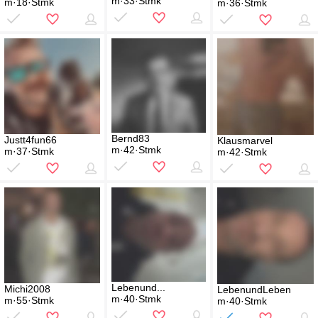
m·33·Stmk
m·18·Stmk
m·36·Stmk
Bernd83
Justt4fun66
Klausmarvel
m·42·Stmk
m·37·Stmk
m·42·Stmk
Lebenund...
Michi2008
LebenundLeben
m·40·Stmk
m·55·Stmk
m·40·Stmk