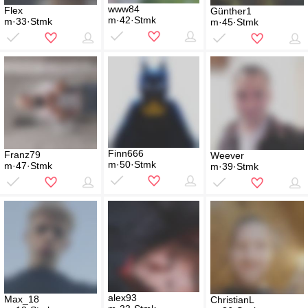
www84
Flex
Günther1
m·42·Stmk
m·33·Stmk
m·45·Stmk
Finn666
Franz79
Weever
m·50·Stmk
m·47·Stmk
m·39·Stmk
alex93
Max_18
ChristianL