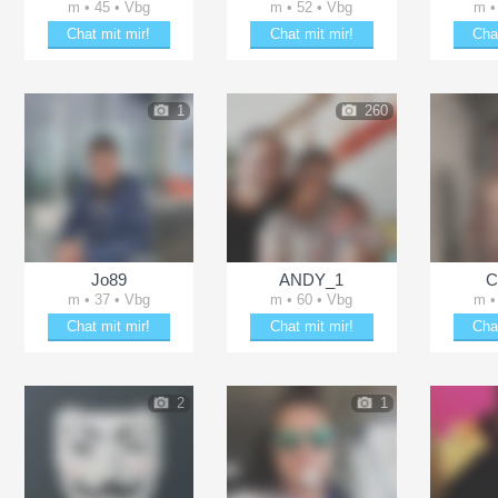
m • 45 • Vbg
m • 52 • Vbg
m •
Chat mit mir!
Chat mit mir!
Cha
Verzaubere Bj68
Flirte mit mjul
Verz
1
260
Jo89
ANDY_1
C
m • 37 • Vbg
m • 60 • Vbg
m •
Chat mit mir!
Chat mit mir!
Cha
Date mit Jo89
Date mit ANDY_1
Schä
2
1