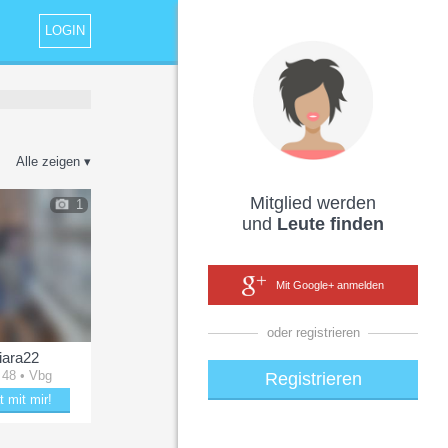
LOGIN
Alle zeigen ▾
Mitglied werden
1
und
Leute finden
Mit Google+ anmelden
oder registrieren
iara22
 48 • Vbg
Registrieren
t mit mir!
tere ciara22