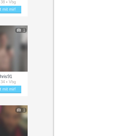
 38 • Vbg
t mit mir!
aubere KongKing
1
hris91
 34 • Vbg
t mit mir!
kere mit Chris91
1