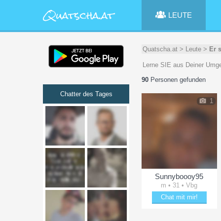
LEUTE
Quatscha.at
>
Leute
>
Er 
Lerne SIE aus Deiner Umge
90
Personen gefunden
Chatter des Tages
1
Sunnyboooy95
m • 31 • Vbg
Chat mit mir!
Date mit Sunnyboooy95