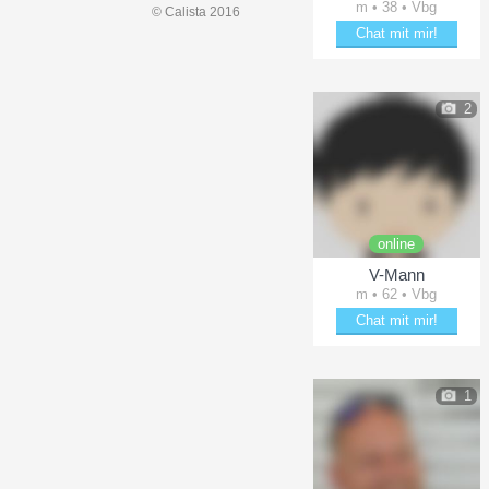
m • 38 • Vbg
© Calista 2016
Chat mit mir!
Erheitere claniel87
2
online
V-Mann
m • 62 • Vbg
Chat mit mir!
Plänkle mit V-Mann
1