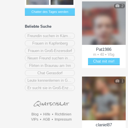
2
Chatter des Tages werden
Beliebte Suche
Freundin suchen in Kärnten
Frauen in Kapfenberg
Pat1986
Frauen in Groß-Enzersdorf
m • 40 • Vbg
Neuen Freund suchen in Wiener Neustadt
Chat mit mir!
Flirten in Braunau am Inn
Bring Pat1986 zum Läche
Chat Gerasdorf
Leute kennenlernen in Gänserndorf
1
Er sucht sie in Groß-Enzersdorf
Blog
•
Hilfe
•
Richtlinien
VIPs
•
AGB
•
Impressum
claniel87