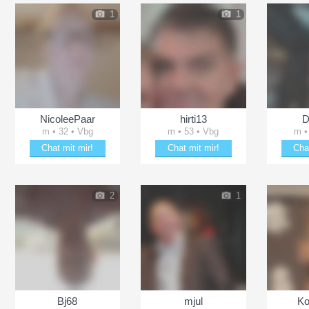
1
1
NicoleePaar
hirti13
D
m • 32 • Vbg
m • 53 • Vbg
m •
Chat mit mir!
Chat mit mir!
Cha
ln
Bezaubere NicoleePaar
Plänkle mit hirti13
Plänk
2
1
Bj68
mjul
Ko