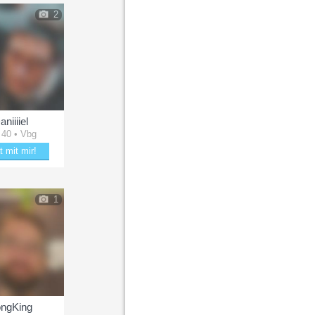
2
aniiiiel
 40 • Vbg
t mit mir!
le mit Daniiiiel
1
ngKing