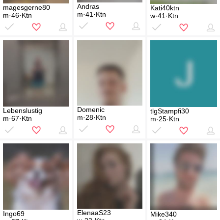
Andras
magesgerne80
Kati40ktn
m·41·Ktn
m·46·Ktn
w·41·Ktn
Domenic
Lebenslustig
tlgStampfi30
m·28·Ktn
m·67·Ktn
m·25·Ktn
ElenaaS23
Ingo69
Mike340