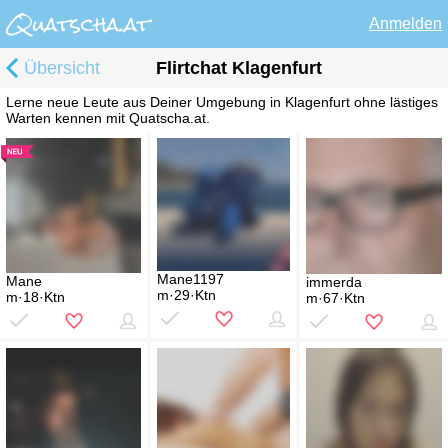
Anmelden
Übersicht
Flirtchat Klagenfurt
Lerne neue Leute aus Deiner Umgebung in Klagenfurt ohne lästiges
Warten kennen mit Quatscha.at.
Mane1197
Mane
immerda
m·29·Ktn
m·18·Ktn
m·67·Ktn