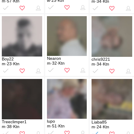
w·23·Ktn
m·57·Ktn
m·34·Ktn
Nearon
Boy22
chris9221
m·32·Ktn
m·23·Ktn
m·34·Ktn
lupo
Treeclimper1
Liaba85
m·51·Ktn
m·38·Ktn
m·24·Ktn