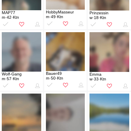
HobbyMasseur
MAP77
Prinzessin
m·49·Ktn
m·42·Ktn
w·18·Ktn
Bauer49
Wolf-Gang
Emma
m·50·Ktn
m·57·Ktn
w·33·Ktn