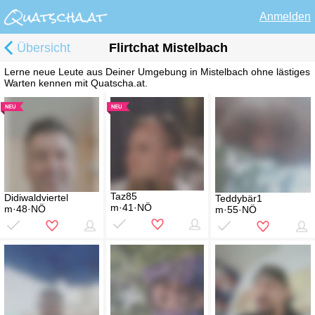
Anmelden
Übersicht
Flirtchat Mistelbach
Lerne neue Leute aus Deiner Umgebung in Mistelbach ohne lästiges
Warten kennen mit Quatscha.at.
Taz85
Didiwaldviertel
Teddybär1
m·41·NÖ
m·48·NÖ
m·55·NÖ