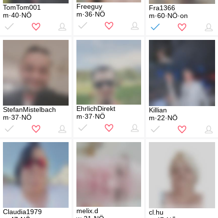
Freeguy
TomTom001
Fra1366
m·36·NÖ
m·40·NÖ
m·60·NÖ·on
EhrlichDirekt
StefanMistelbach
Killian
m·37·NÖ
m·37·NÖ
m·22·NÖ
melix.d
Claudia1979
cl.hu