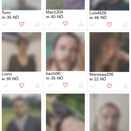
Max1204
Tomi
Luis4626
m·40·NÖ
m·35·NÖ
m·46·NÖ
bachi90
Linnn
Marissaa206
m·35·NÖ
w·38·NÖ
w·22·NÖ