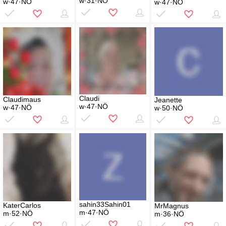
w·31·NÖ
w·47·NÖ
w·47·NÖ
Claudi
Claudimaus
Jeanette
w·47·NÖ
w·47·NÖ
w·50·NÖ
sahin33Sahin01
KaterCarlos
MrMagnus
m·47·NÖ
m·52·NÖ
m·36·NÖ