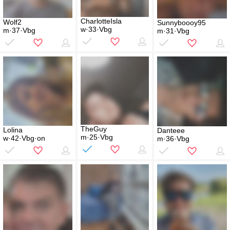
CharlotteIsla
Wolf2
Sunnyboooy95
w·33·Vbg
m·37·Vbg
m·31·Vbg
TheGuy
Lolina
Danteee
m·25·Vbg
w·42·Vbg·on
m·36·Vbg