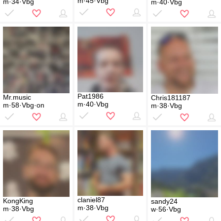
m·45·Vbg
m·34·Vbg
m·40·Vbg
Pat1986
Mr.music
Chris181187
m·40·Vbg
m·58·Vbg·on
m·38·Vbg
claniel87
KongKing
sandy24
m·38·Vbg
m·38·Vbg
w·56·Vbg