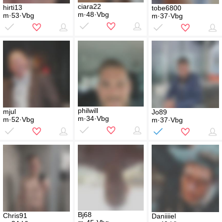
ciara22
hirti13
tobe6800
m·48·Vbg
m·53·Vbg
m·37·Vbg
philwill
mjul
Jo89
m·34·Vbg
m·52·Vbg
m·37·Vbg
Bj68
Chris91
Daniiiiel