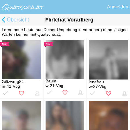
Anmelden
Übersicht
Flirtchat Vorarlberg
Lerne neue Leute aus Deiner Umgebung in Vorarlberg ohne lästiges
Warten kennen mit Quatscha.at.
Baum
Giftzwerg84
lenefrau
w·21·Vbg
m·42·Vbg
w·27·Vbg