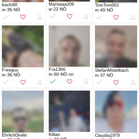
Marissaa206
bachi90
TomTom001
w·22·NÖ
m·35·NÖ
m·40·NÖ
Fra1366
Freeguy
StefanMistelbach
m·60·NÖ·on
m·36·NÖ
m·37·NÖ
Killian
EhrlichDirekt
Claudia1979