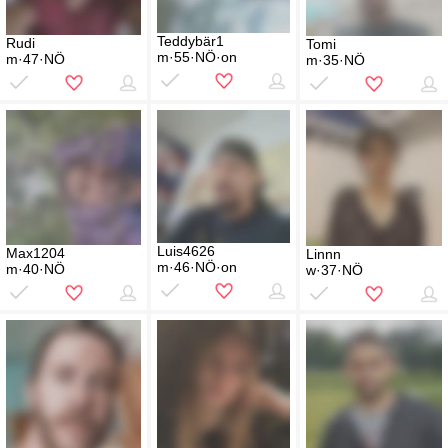
Teddybär1
Rudi
Tomi
m·55·NÖ·on
m·47·NÖ
m·35·NÖ
Luis4626
Max1204
Linnn
m·46·NÖ·on
m·40·NÖ
w·37·NÖ