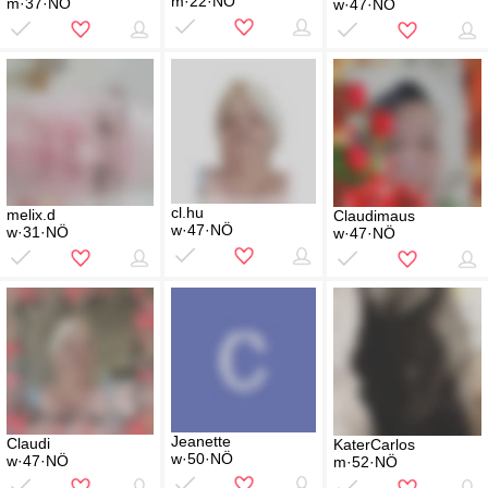
m·22·NÖ
m·37·NÖ
w·47·NÖ
cl.hu
melix.d
Claudimaus
w·47·NÖ
w·31·NÖ
w·47·NÖ
Jeanette
Claudi
KaterCarlos
w·50·NÖ
w·47·NÖ
m·52·NÖ