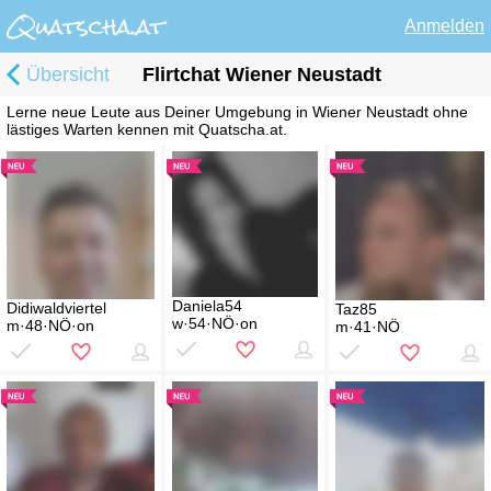
Anmelden
Übersicht
Flirtchat Wiener Neustadt
Lerne neue Leute aus Deiner Umgebung in Wiener Neustadt ohne
lästiges Warten kennen mit Quatscha.at.
Daniela54
Didiwaldviertel
Taz85
w·54·NÖ·on
m·48·NÖ·on
m·41·NÖ