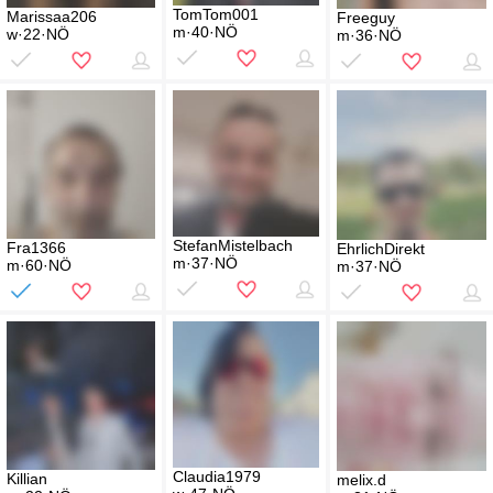
TomTom001
Marissaa206
Freeguy
m·40·NÖ
w·22·NÖ
m·36·NÖ
StefanMistelbach
Fra1366
EhrlichDirekt
m·37·NÖ
m·60·NÖ
m·37·NÖ
Claudia1979
Killian
melix.d