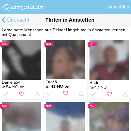
Anmelden
Übersicht
Flirten in Amstetten
Lerne nette Menschen aus Deiner Umgebung in Amstetten kennen
mit Quatscha.at.
Taz85
Daniela54
Rudi
m·41·NÖ·on
w·54·NÖ·on
m·47·NÖ