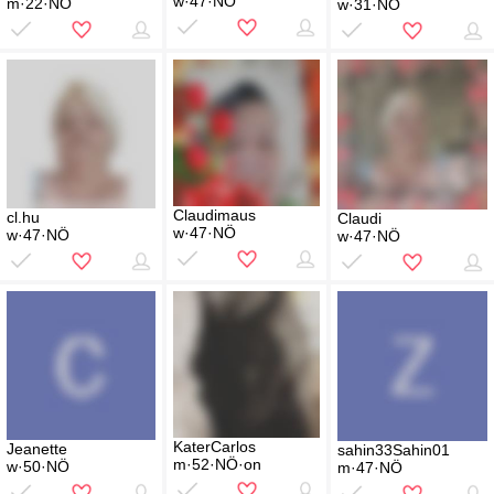
w·47·NÖ
m·22·NÖ
w·31·NÖ
Claudimaus
cl.hu
Claudi
w·47·NÖ
w·47·NÖ
w·47·NÖ
KaterCarlos
Jeanette
sahin33Sahin01
m·52·NÖ·on
w·50·NÖ
m·47·NÖ