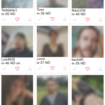
Tomi
Teddybär1
Max1204
m·35·NÖ
m·55·NÖ
m·40·NÖ
Linnn
Luis4626
bachi90
w·37·NÖ
m·46·NÖ·on
m·35·NÖ