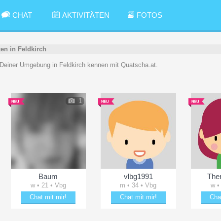
CHAT
AKTIVITÄTEN
FOTOS
ten in Feldkirch
Deiner Umgebung in Feldkirch kennen mit Quatscha.at.
1
Baum
vlbg1991
The
w • 21 • Vbg
m • 34 • Vbg
w •
Chat mit mir!
Chat mit mir!
Cha
ächeln
Verzaubere Baum
Flirte mit vlbg1991
Verz