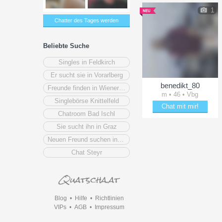
1
Chatter des Tages werden
Beliebte Suche
Singles in Feldkirch
Er sucht sie in Vorarlberg
benedikt_80
Freunde finden in Wiener Neustadt
m • 46 • Vbg
Singlebörse Knittelfeld
Chat mit mir!
Chatroom Bad Ischl
Bring benedikt_80 zum L
Sie sucht ihn in Graz
Neuen Freund suchen in Vöcklabruck
Chat Steyr
Blog
•
Hilfe
•
Richtlinien
VIPs
•
AGB
•
Impressum