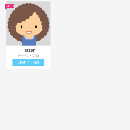
Herzan
w • 46 • Vbg
Chat mit mir!
ächeln
Erheitere Herzan