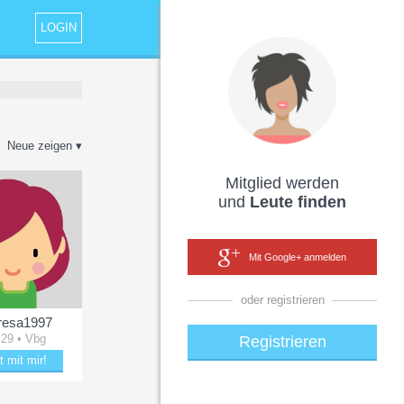
LOGIN
Neue zeigen ▾
Mitglied werden
und
Leute finden
Mit Google+ anmelden
oder registrieren
resa1997
 29 • Vbg
Registrieren
t mit mir!
aubere Theresa1997