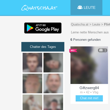
LEUTE
Quatscha.at
>
Leute
>
Flir
Lerne nette Menschen aus 
6
Personen gefunden
Chatter des Tages
1
Giftzwerg84
m • 42 • Vbg
Chat mit mir!
Bring Giftzwerg84 zum L