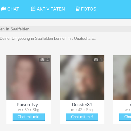
CHAT
AKTIVITÄTEN
FOTOS
ten in Saalfelden
Deiner Umgebung in Saalfelden kennen mit Quatscha.at.
4
1
Poison_Ivy_
Ducster84
w • 59 • Sbg
m • 42 • Sbg
w •
Chat mit mir!
Chat mit mir!
Cha
Bring Poison_Ivy_ zum Lächeln
Plänkle mit Ducster84
Flirte