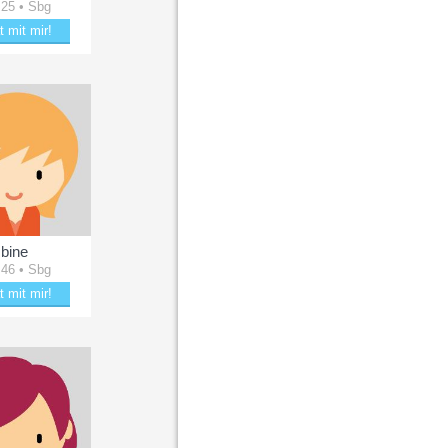
 25 • Sbg
t mit mir!
le mit Dari01
bine
 46 • Sbg
t mit mir!
g bine zum Lächeln