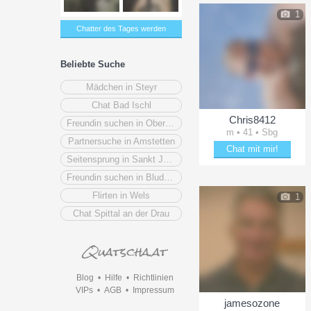
1
Chatter des Tages werden
Beliebte Suche
Mädchen in Steyr
Chat Bad Ischl
Chris8412
Freundin suchen in Oberösterreich
m • 41 • Sbg
Partnersuche in Amstetten
Chat mit mir!
Seitensprung in Sankt Johann im Pongau
Schäkere mit Chris8412
Freundin suchen in Bludenz
Flirten in Wels
1
Chat Spittal an der Drau
Blog
•
Hilfe
•
Richtlinien
VIPs
•
AGB
•
Impressum
jamesozone