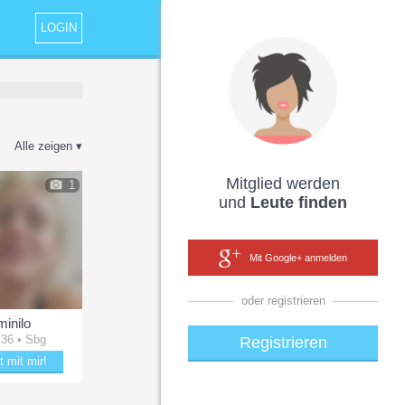
LOGIN
Alle zeigen ▾
Mitglied werden
1
und
Leute finden
Mit Google+ anmelden
oder registrieren
minilo
 36 • Sbg
Registrieren
t mit mir!
 mit minilo