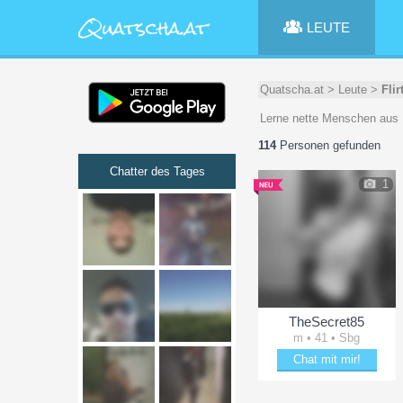
LEUTE
Quatscha.at
>
Leute
>
Flir
Lerne nette Menschen aus 
114
Personen gefunden
Chatter des Tages
1
TheSecret85
m • 41 • Sbg
Chat mit mir!
Verzaubere TheSecret85