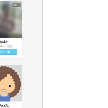
1
maier
 46 • Sbg
t mit mir!
e mit maier
Dari01