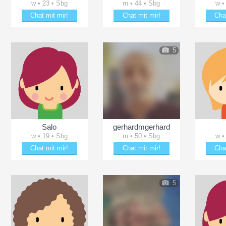
w • 23 • Sbg
m • 44 • Sbg
w •
Chat mit mir!
Chat mit mir!
Cha
Plänkle mit MariannaS
Plänkle mit herbert43
Plänk
5
Salo
gerhardmgerhard
w • 19 • Sbg
m • 50 • Sbg
w •
Chat mit mir!
Chat mit mir!
Cha
Date mit Salo
Schäkere mit gerhardmgerhard
Brin
5