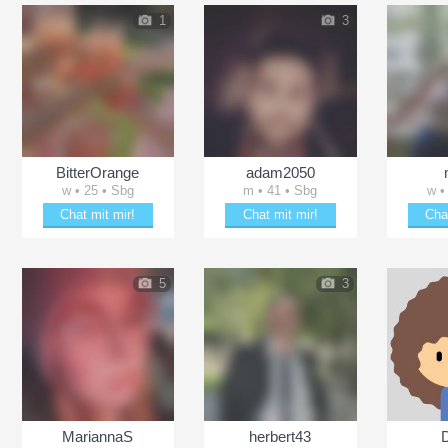
1
3
BitterOrange
adam2050
w • 25 • Sbg
m • 41 • Sbg
w •
Chat mit mir!
Chat mit mir!
Cha
Verzaubere BitterOrange
Entzücke adam2050
Flirt
5
3
MariannaS
herbert43