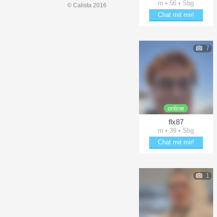
m • 56 • Sbg
© Calista 2016
Chat mit mir!
Entzücke jamesozone
7
online
flx87
m • 39 • Sbg
Chat mit mir!
Verzaubere flx87
1