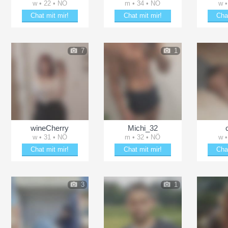
w • 22 • NÖ
m • 34 • NÖ
w •
Chat mit mir!
Chat mit mir!
Cha
ln
Plänkle mit Marissaa206
Plänkle mit Maks91
Erhei
7
1
wineCherry
Michi_32
w • 31 • NÖ
m • 32 • NÖ
w •
Chat mit mir!
Chat mit mir!
Cha
h
Date mit wineCherry
Plänkle mit Michi_32
Erhei
3
1