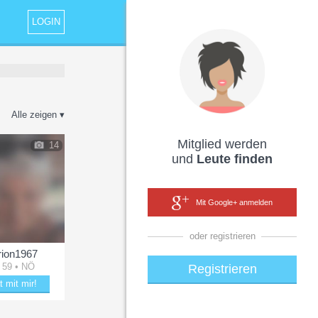
LOGIN
Alle zeigen ▾
Mitglied werden
14
und
Leute finden
Mit Google+ anmelden
oder registrieren
ion1967
 59 • NÖ
Registrieren
t mit mir!
le mit Marion1967