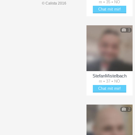
m • 35 • NÖ
© Calista 2016
Chat mit mir!
Bring bachi90 zum Läche
1
StefanMistelbach
m • 37 • NÖ
Chat mit mir!
Date mit StefanMistelbac
2