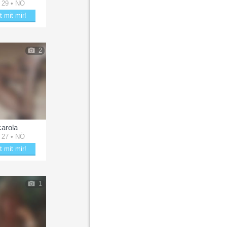
 29 • NÖ
t mit mir!
tere lisa00
2
carola
 27 • NÖ
t mit mir!
tere carola
1