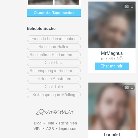
1
Chatter des Tages werden
Beliebte Suche
Freunde finden in Leoben
Singles in Hallein
MrMagnus
Singlebörse Ried im Innkreis
m • 36 • NÖ
Chat Graz
Chat mit mir!
Seitensprung in Ried im Innkreis
Plänkle mit MrMagnus
Flirten in Amstetten
Chat Tulln
1
Seitensprung in Mödling
Blog
•
Hilfe
•
Richtlinien
VIPs
•
AGB
•
Impressum
bachi90