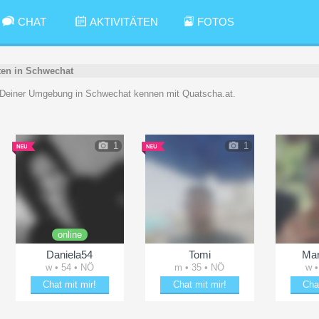
CHAT
AKTIVITÄTEN
FOTOS
rten in Schwechat
 Deiner Umgebung in Schwechat kennen mit Quatscha.at.
1
1
online
Daniela54
Tomi
Mar
w • 54 • NÖ
m • 35 • NÖ
w •
Chat mit mir!
Chat mit mir!
Cha
Plänkle mit Daniela54
Verzaubere Tomi
Plänk