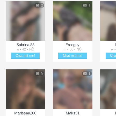
2
1
Sabrina.83
Freeguy
w • 42 • NÖ
m • 36 • NÖ
w •
Chat mit mir!
Chat mit mir!
Cha
Date mit Sabrina.83
Entzücke Freeguy
Schä
5
1
Marissaa206
Maks91