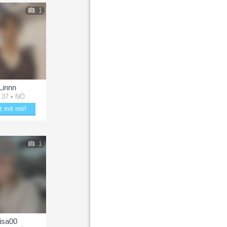
1
Linnn
 37 • NÖ
t mit mir!
kere mit Linnn
1
lisa00