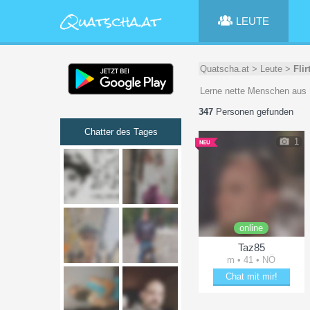
LEUTE
Quatscha.at
>
Leute
>
Fli
Lerne nette Menschen aus
347
Personen gefunden
Chatter des Tages
1
online
Taz85
m • 41 • NÖ
Chat mit mir!
Verzaubere Taz85