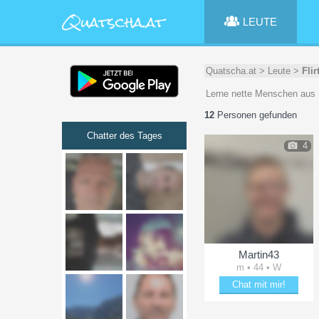
LEUTE
Quatscha.at
>
Leute
>
Fli
Lerne nette Menschen aus 
12
Personen gefunden
Chatter des Tages
4
Martin43
m • 44 • W
Chat mit mir!
Plänkle mit Martin43