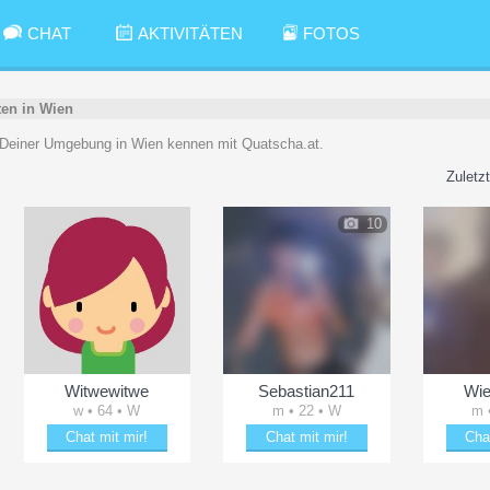
CHAT
AKTIVITÄTEN
FOTOS
rten in Wien
Deiner Umgebung in Wien kennen mit Quatscha.at.
Zuletzt
10
Witwewitwe
Sebastian211
Wi
w • 64 • W
m • 22 • W
m 
Chat mit mir!
Chat mit mir!
Cha
Bezaubere Witwewitwe
Date mit Sebastian211
Beza