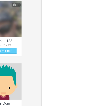
1
rkLu122
• 32 • W
t mit mir!
kle mit DarkLu122
erDom