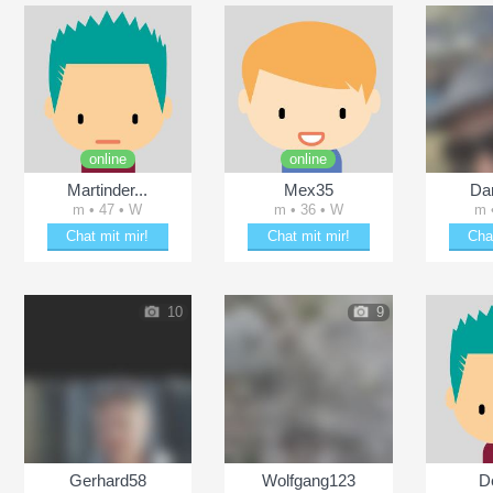
online
online
Martinder...
Mex35
Da
m • 47 • W
m • 36 • W
m 
Chat mit mir!
Chat mit mir!
Cha
Plänkle mit Martinder...
Plänkle mit Mex35
Plän
10
9
Gerhard58
Wolfgang123
D