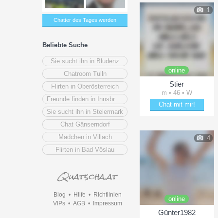
1
Chatter des Tages werden
Beliebte Suche
Sie sucht ihn in Bludenz
online
Chatroom Tulln
Stier
Flirten in Oberösterreich
m • 46 • W
Freunde finden in Innsbruck
Chat mit mir!
Sie sucht ihn in Steiermark
Date mit Stier
Chat Gänserndorf
Mädchen in Villach
4
Flirten in Bad Vöslau
Blog
•
Hilfe
•
Richtlinien
online
VIPs
•
AGB
•
Impressum
Günter1982