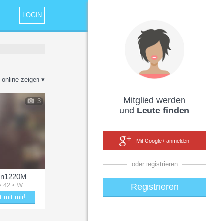
LOGIN
 online zeigen ▾
Mitglied werden
3
und
Leute finden
Mit Google+ anmelden
oder registrieren
en1220M
• 42 • W
Registrieren
t mit mir!
ubere Wien1220M