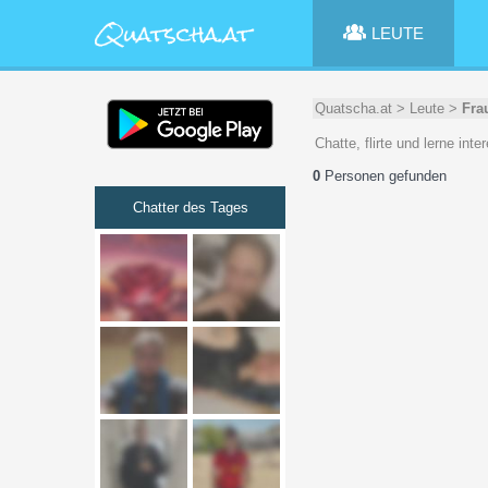
LEUTE
Quatscha.at
>
Leute
>
Fra
Chatte, flirte und lerne in
0
Personen gefunden
Chatter des Tages