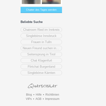
Chatter des Tages werden
Beliebte Suche
Chatroom Ried im Innkreis
Singlebörse Innsbruck
Frauen in Tulln
Neuen Freund suchen in Ried im Innkreis
Seitensprung in Tirol
Chat Klagenfurt
Flirtchat Burgenland
Singlebörse Kärnten
Blog
•
Hilfe
•
Richtlinien
VIPs
•
AGB
•
Impressum