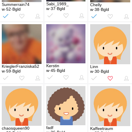
Sabi_1989_
Summerrain74
Chelly
w·37·Bgld
w·52·Bgld
w·38·Bgld
Kerstin
KrieglerFranziska52
Linn
w·45·Bgld
w·59·Bgld
w·30·Bgld
fadf
chaosqueen90
Kaffeetraum