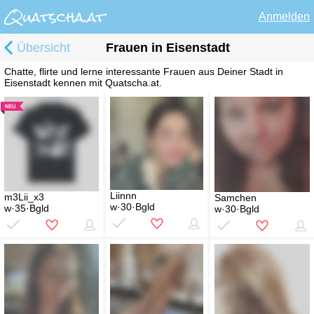
Anmelden
Übersicht
Frauen in Eisenstadt
Chatte, flirte und lerne interessante Frauen aus Deiner Stadt in
Eisenstadt kennen mit Quatscha.at.
Liinnn
m3Lii_x3
Samchen
w·30·Bgld
w·35·Bgld
w·30·Bgld