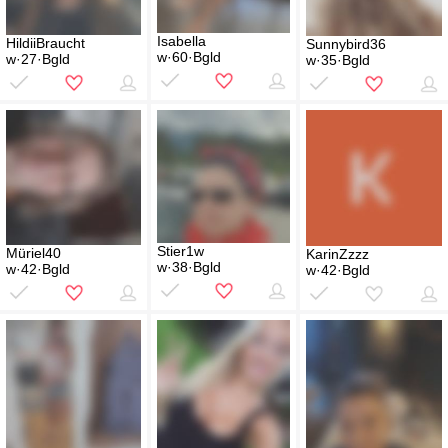
Isabella
HildiiBraucht
Sunnybird36
w·60·Bgld
w·27·Bgld
w·35·Bgld
Stier1w
Müriel40
KarinZzzz
w·38·Bgld
w·42·Bgld
w·42·Bgld