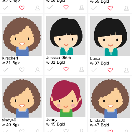
w·26·Bgld
w·36·Bgld
w·55·Bgld
Jessica-0505
Kirscherl
Luisa
w·31·Bgld
w·31·Bgld
w·37·Bgld
Jenny
sindy40
Linda80
w·45·Bgld
w·40·Bgld
w·47·Bgld