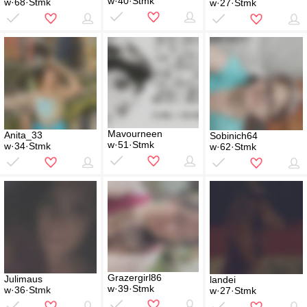
w·40·Stmk
w·68·Stmk
w·27·Stmk
Mavourneen
Anita_33
Sobinich64
w·51·Stmk
w·34·Stmk
w·62·Stmk
Grazergirl86
Julimaus
landei
w·39·Stmk
w·36·Stmk
w·27·Stmk