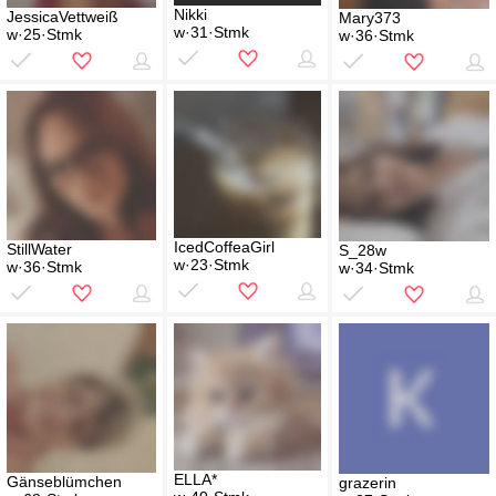
Nikki
JessicaVettweiß
Mary373
w·31·Stmk
w·25·Stmk
w·36·Stmk
IcedCoffeaGirl
StillWater
S_28w
w·23·Stmk
w·36·Stmk
w·34·Stmk
ELLA*
Gänseblümchen
grazerin