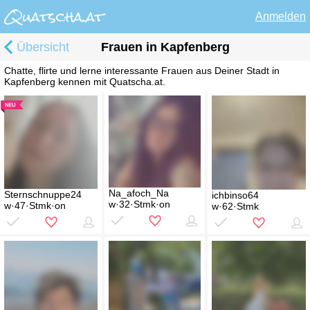
Anmelden
Übersicht
Frauen in Kapfenberg
Chatte, flirte und lerne interessante Frauen aus Deiner Stadt in
Kapfenberg kennen mit Quatscha.at.
Na_afoch_Na
Sternschnuppe24
ichbinso64
w·32·Stmk·on
w·47·Stmk·on
w·62·Stmk