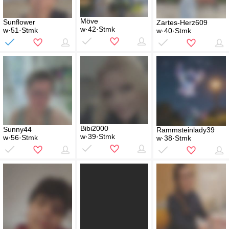
Möve
Sunflower
Zartes-Herz609
w·42·Stmk
w·51·Stmk
w·40·Stmk
Bibi2000
Sunny44
Rammsteinlady39
w·39·Stmk
w·56·Stmk
w·38·Stmk