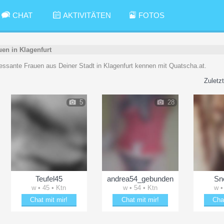
CHAT
AKTIVITÄTEN
FOTOS
uen in Klagenfurt
teressante Frauen aus Deiner Stadt in Klagenfurt kennen mit Quatscha.at.
Zuletzt
5
28
Teufel45
andrea54_gebunden
Sn
w • 45 • Ktn
w • 54 • Ktn
w •
Chat mit mir!
Chat mit mir!
Cha
Verzaubere Teufel45
Entzücke andrea54_gebunden
Date