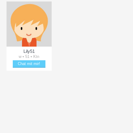
Lily51
w • 51 • Ktn
Chat mit mir!
e♡♡♡
Schäkere mit Lily51