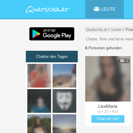
LEUTE
Quatscha.at
>
Leute
>
Fra
Chatte, flirte und lerne in
6
Personen gefunden
Chatter des Tages
2
LisaMaria
w • 25 • Ktn
Chat mit mir!
Schäkere mit LisaMaria