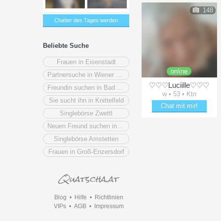
148
Chatter des Tages werden
Beliebte Suche
Frauen in Eisenstadt
online
Partnersuche in Wiener Neustadt
♡♡♡Luciille♡♡♡
Freundin suchen in Bad Ischl
w • 53 • Ktn
Sie sucht ihn in Knittelfeld
Chat mit mir!
Singlebörse Zwettl
Bezaubere ♡♡♡Luciill
Neuen Freund suchen in Schwechat
Singlebörse Amstetten
Frauen in Groß-Enzersdorf
Blog
•
Hilfe
•
Richtlinien
VIPs
•
AGB
•
Impressum