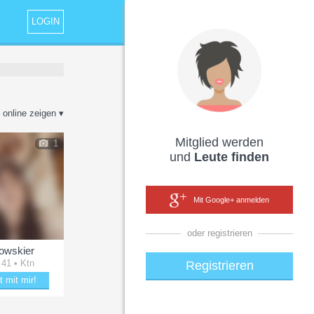
LOGIN
 online zeigen ▾
Mitglied werden
1
und
Leute finden
Mit Google+ anmelden
oder registrieren
owskier
 41 • Ktn
Registrieren
t mit mir!
 mit Snowskier