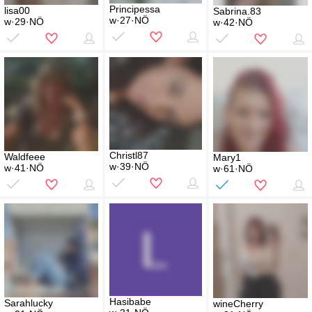
Principessa
lisa00
Sabrina.83
w·27·NÖ
w·29·NÖ
w·42·NÖ
Christl87
Waldfeee
Mary1
w·39·NÖ
w·41·NÖ
w·61·NÖ
Hasibabe
Sarahlucky
wineCherry