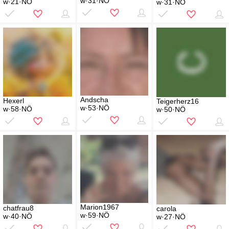
w·31·NÖ
w·21·NÖ
w·31·NÖ
Andscha
Hexerl
Teigerherz16
w·53·NÖ
w·58·NÖ
w·50·NÖ
Marion1967
chatfrau8
carola
w·59·NÖ
w·40·NÖ
w·27·NÖ