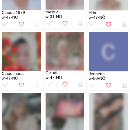
melix.d
Claudia1979
cl.hu
w·31·NÖ
w·47·NÖ
w·47·NÖ
Claudi
Claudimaus
Jeanette
w·47·NÖ
w·47·NÖ
w·50·NÖ