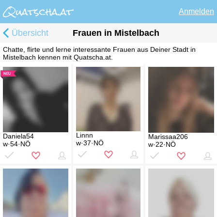
Anmelden
Übersicht
Frauen in Mistelbach
Chatte, flirte und lerne interessante Frauen aus Deiner Stadt in
Mistelbach kennen mit Quatscha.at.
Linnn
Daniela54
Marissaa206
w·37·NÖ
w·54·NÖ
w·22·NÖ