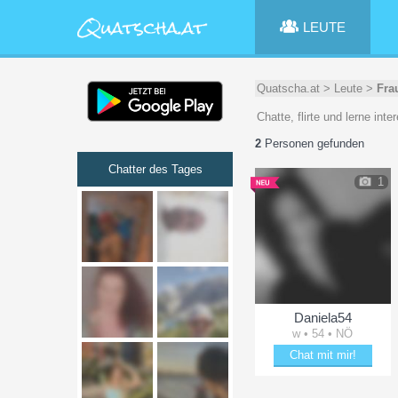
LEUTE
Quatscha.at
>
Leute
>
Fra
Chatte, flirte und lerne in
2
Personen gefunden
Chatter des Tages
1
Daniela54
w • 54 • NÖ
Chat mit mir!
Plänkle mit Daniela54