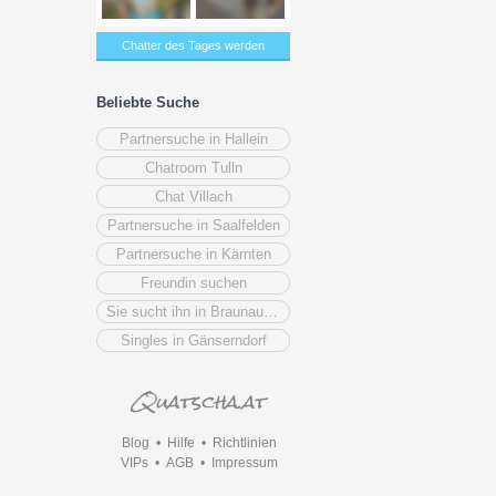
Chatter des Tages werden
Beliebte Suche
Partnersuche in Hallein
Chatroom Tulln
Chat Villach
Partnersuche in Saalfelden
Partnersuche in Kärnten
Freundin suchen
Sie sucht ihn in Braunau am Inn
Singles in Gänserndorf
Blog
•
Hilfe
•
Richtlinien
VIPs
•
AGB
•
Impressum