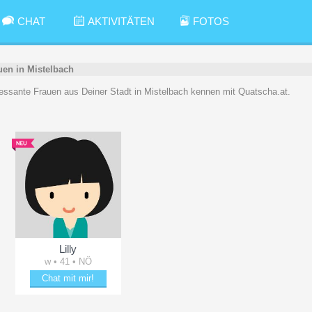
CHAT
AKTIVITÄTEN
FOTOS
uen in Mistelbach
teressante Frauen aus Deiner Stadt in Mistelbach kennen mit Quatscha.at.
Lilly
w • 41 • NÖ
Chat mit mir!
Schäkere mit Lilly