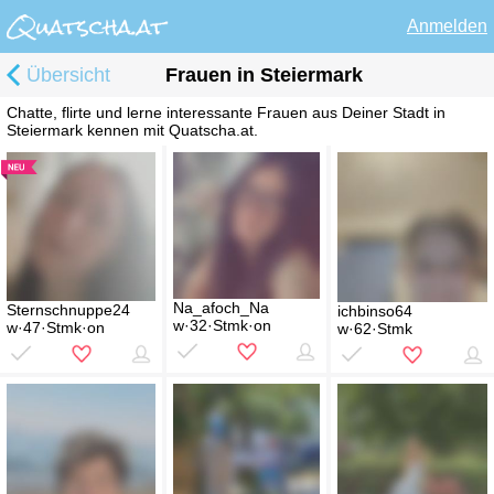
Anmelden
Übersicht
Frauen in Steiermark
Chatte, flirte und lerne interessante Frauen aus Deiner Stadt in
Steiermark kennen mit Quatscha.at.
Na_afoch_Na
Sternschnuppe24
ichbinso64
w·32·Stmk·on
w·47·Stmk·on
w·62·Stmk