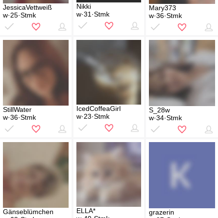
Nikki
JessicaVettweiß
Mary373
w·31·Stmk
w·25·Stmk
w·36·Stmk
IcedCoffeaGirl
StillWater
S_28w
w·23·Stmk
w·36·Stmk
w·34·Stmk
ELLA*
Gänseblümchen
grazerin