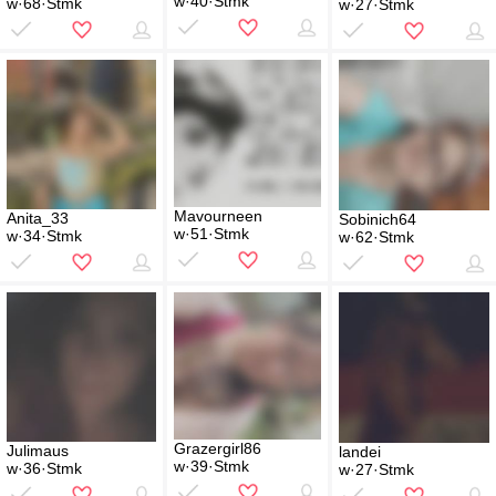
w·40·Stmk
w·68·Stmk
w·27·Stmk
Mavourneen
Anita_33
Sobinich64
w·51·Stmk
w·34·Stmk
w·62·Stmk
Grazergirl86
Julimaus
landei
w·39·Stmk
w·36·Stmk
w·27·Stmk