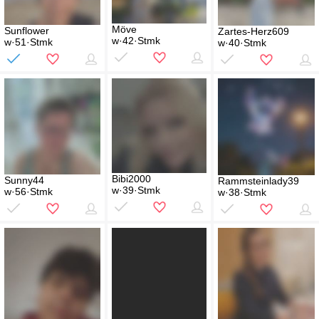
Möve
Sunflower
Zartes-Herz609
w·42·Stmk
w·51·Stmk
w·40·Stmk
Bibi2000
Sunny44
Rammsteinlady39
w·39·Stmk
w·56·Stmk
w·38·Stmk