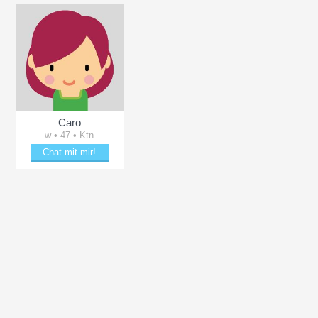
Caro
w • 47 • Ktn
Chat mit mir!
n
Schäkere mit Caro