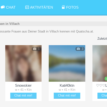
CHAT
AKTIVITÄTEN
FOTOS
uen in Villach
teressante Frauen aus Deiner Stadt in Villach kennen mit Quatscha.at.
Zuletzt
1
3
Snowskier
Kati40ktn
♡♡♡Lu
w • 41 • Ktn
w • 41 • Ktn
w •
Chat mit mir!
Chat mit mir!
Cha
Beza
unden
Date mit Snowskier
Verzaubere Kati40ktn