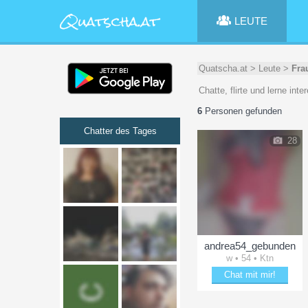
LEUTE
Quatscha.at
>
Leute
>
Fra
Chatte, flirte und lerne in
6
Personen gefunden
Chatter des Tages
28
andrea54_gebunden
w • 54 • Ktn
Chat mit mir!
Entzücke andrea54_geb