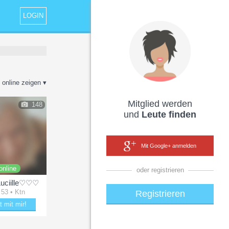
LOGIN
 online zeigen ▾
Mitglied werden
148
und
Leute finden
Mit Google+ anmelden
online
oder registrieren
ciille♡♡♡
 53 • Ktn
Registrieren
t mit mir!
ubere ♡♡♡Luciille♡♡♡