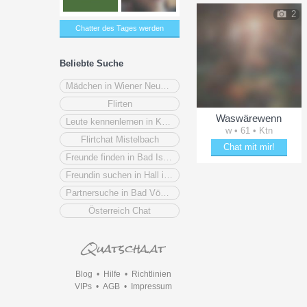
2
Chatter des Tages werden
Beliebte Suche
Mädchen in Wiener Neustadt
Flirten
Waswärewenn
Leute kennenlernen in Kapfenberg
w • 61 • Ktn
Flirtchat Mistelbach
Chat mit mir!
Freunde finden in Bad Ischl
Bezaubere Waswärewen
Freundin suchen in Hall in Tirol
Partnersuche in Bad Vöslau
Österreich Chat
Blog
•
Hilfe
•
Richtlinien
VIPs
•
AGB
•
Impressum