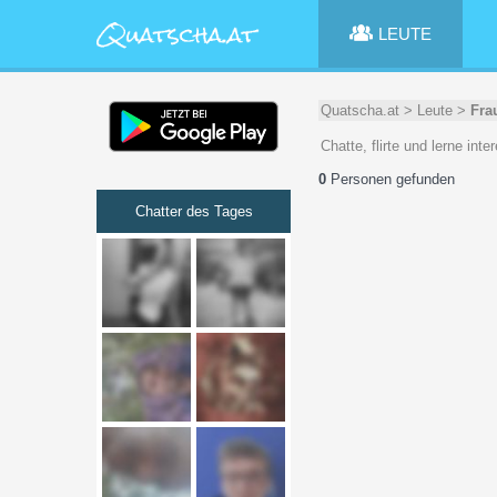
LEUTE
Quatscha.at
>
Leute
>
Fra
Chatte, flirte und lerne in
0
Personen gefunden
Chatter des Tages