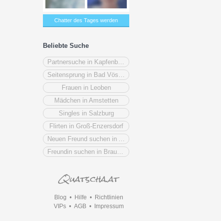
Chatter des Tages werden
Beliebte Suche
Partnersuche in Kapfenberg
Seitensprung in Bad Vöslau
Frauen in Leoben
Mädchen in Amstetten
Singles in Salzburg
Flirten in Groß-Enzersdorf
Neuen Freund suchen in Amstetten
Freundin suchen in Braunau am Inn
Blog
•
Hilfe
•
Richtlinien
VIPs
•
AGB
•
Impressum