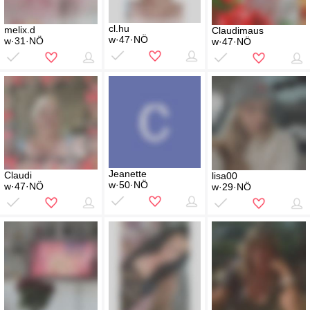
cl.hu
melix.d
Claudimaus
w·47·NÖ
w·31·NÖ
w·47·NÖ
Jeanette
Claudi
lisa00
w·50·NÖ
w·47·NÖ
w·29·NÖ