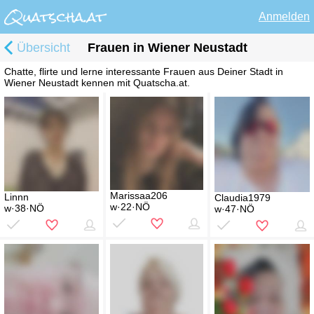
Anmelden
Übersicht
Frauen in Wiener Neustadt
Chatte, flirte und lerne interessante Frauen aus Deiner Stadt in
Wiener Neustadt kennen mit Quatscha.at.
Marissaa206
Linnn
Claudia1979
w·22·NÖ
w·38·NÖ
w·47·NÖ