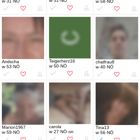
w·31·NÖ
w·31·NÖ
w·58·NÖ
Teigerherz16
Andscha
chatfrau8
w·50·NÖ
w·53·NÖ
w·40·NÖ
carola
Marion1967
Tina13
w·27·NÖ·on
w·59·NÖ
w·56·NÖ