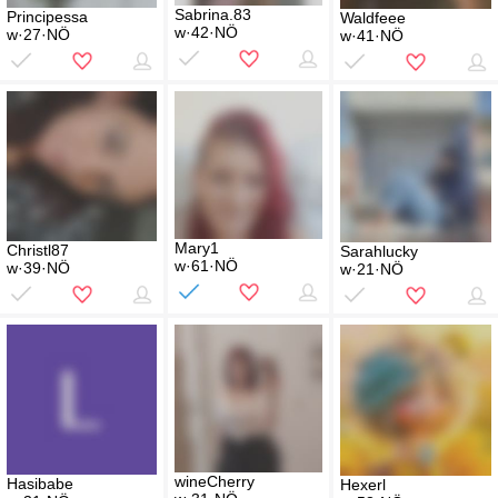
Sabrina.83
Principessa
Waldfeee
w·42·NÖ
w·27·NÖ
w·41·NÖ
Mary1
Christl87
Sarahlucky
w·61·NÖ
w·39·NÖ
w·21·NÖ
wineCherry
Hasibabe
Hexerl