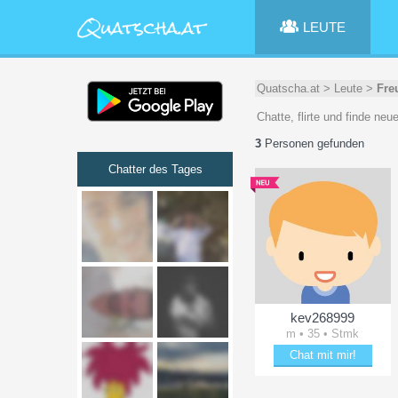
LEUTE
Quatscha.at
>
Leute
>
Fre
Chatte, flirte und finde ne
3
Personen gefunden
Chatter des Tages
kev268999
m • 35 • Stmk
Chat mit mir!
Bring kev268999 zum Lä