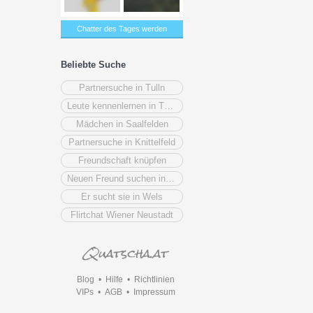
Chatter des Tages werden
Beliebte Suche
Partnersuche in Tulln
Leute kennenlernen in Tulln
Mädchen in Saalfelden
Partnersuche in Knittelfeld
Freundschaft knüpfen
Neuen Freund suchen in Leoben
Er sucht sie in Wels
Flirtchat Wiener Neustadt
Blog
•
Hilfe
•
Richtlinien
VIPs
•
AGB
•
Impressum