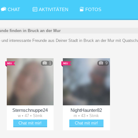
CHAT
AKTIVITÄTEN
FOTOS
unde finden in Bruck an der Mur
ue und interessante Freunde aus Deiner Stadt in Bruck an der Mur mit Quatsch
1
9
Sternschnuppe24
NightHaunter82
w • 47 • Stmk
m • 43 • Stmk
Chat mit mir!
Chat mit mir!
cheln
Date mit Sternschnuppe24
Bezaubere NightHaunter82