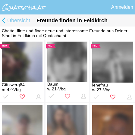
Anmelden
Übersicht
Freunde finden in Feldkirch
Chatte, flirte und finde neue und interessante Freunde aus Deiner
Stadt in Feldkirch mit Quatscha.at.
Baum
Giftzwerg84
lenefrau
w·21·Vbg
m·42·Vbg
w·27·Vbg