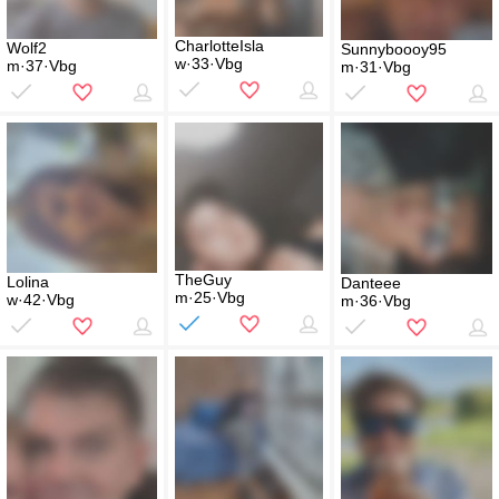
CharlotteIsla
Wolf2
Sunnyboooy95
w·33·Vbg
m·37·Vbg
m·31·Vbg
TheGuy
Lolina
Danteee
m·25·Vbg
w·42·Vbg
m·36·Vbg