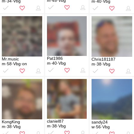
m·45·Vbg
m·34·Vbg
m·40·Vbg
Pat1986
Mr.music
Chris181187
m·40·Vbg
m·58·Vbg·on
m·38·Vbg
claniel87
KongKing
sandy24
m·38·Vbg
m·38·Vbg
w·56·Vbg