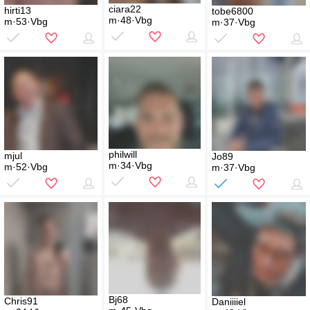
ciara22
hirti13
tobe6800
m·48·Vbg
m·53·Vbg
m·37·Vbg
philwill
mjul
Jo89
m·34·Vbg
m·52·Vbg
m·37·Vbg
Bj68
Chris91
Daniiiiel