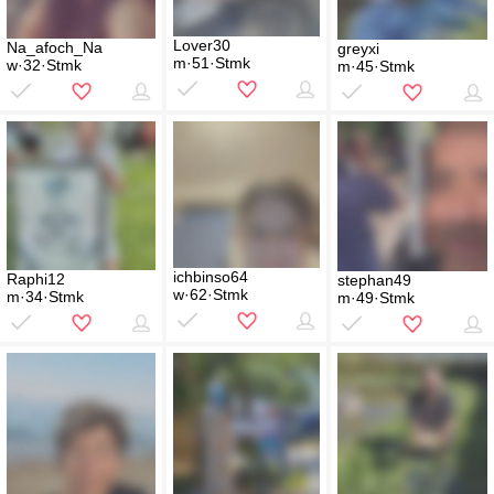
Lover30
Na_afoch_Na
greyxi
m·51·Stmk
w·32·Stmk
m·45·Stmk
ichbinso64
Raphi12
stephan49
w·62·Stmk
m·34·Stmk
m·49·Stmk