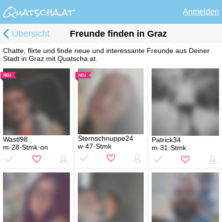
Anmelden
Übersicht
Freunde finden in Graz
Chatte, flirte und finde neue und interessante Freunde aus Deiner
Stadt in Graz mit Quatscha.at.
Sternschnuppe24
Wastl98
Patrick34
w·47·Stmk
m·28·Stmk·on
m·31·Stmk