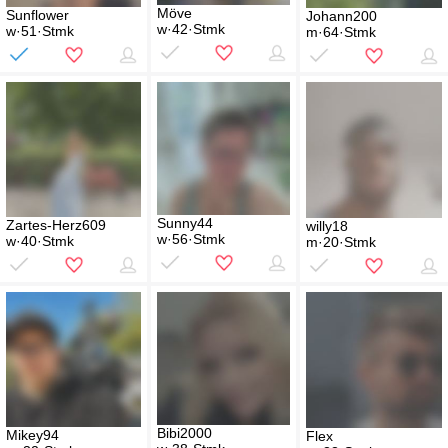
Möve
Sunflower
Johann200
w·42·Stmk
w·51·Stmk
m·64·Stmk
Sunny44
Zartes-Herz609
willy18
w·56·Stmk
w·40·Stmk
m·20·Stmk
Bibi2000
Mikey94
Flex