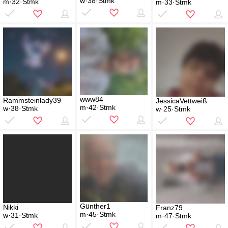
w·38·Stmk
m·32·Stmk
m·33·Stmk
www84
Rammsteinlady39
JessicaVettweiß
m·42·Stmk
w·38·Stmk
w·25·Stmk
Günther1
Nikki
Franz79
m·45·Stmk
w·31·Stmk
m·47·Stmk