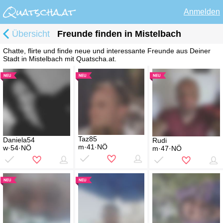
Anmelden
Übersicht
Freunde finden in Mistelbach
Chatte, flirte und finde neue und interessante Freunde aus Deiner
Stadt in Mistelbach mit Quatscha.at.
Taz85
Daniela54
Rudi
m·41·NÖ
w·54·NÖ
m·47·NÖ