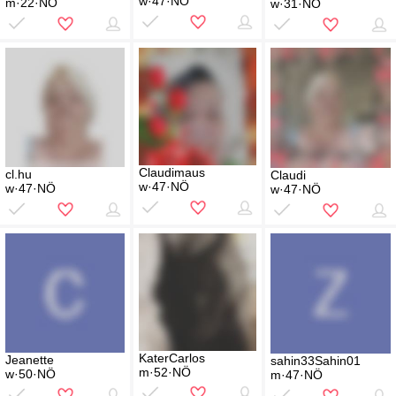
w·47·NÖ
m·22·NÖ
w·31·NÖ
Claudimaus
cl.hu
Claudi
w·47·NÖ
w·47·NÖ
w·47·NÖ
KaterCarlos
Jeanette
sahin33Sahin01
m·52·NÖ
w·50·NÖ
m·47·NÖ