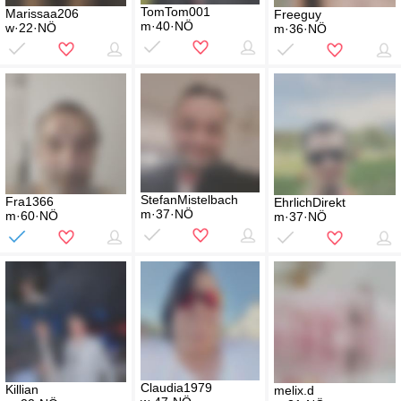
TomTom001
Marissaa206
Freeguy
m·40·NÖ
w·22·NÖ
m·36·NÖ
StefanMistelbach
Fra1366
EhrlichDirekt
m·37·NÖ
m·60·NÖ
m·37·NÖ
Claudia1979
Killian
melix.d