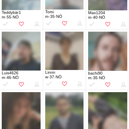
Tomi
Teddybär1
Max1204
m·35·NÖ
m·55·NÖ
m·40·NÖ
Linnn
Luis4626
bachi90
w·37·NÖ
m·46·NÖ
m·35·NÖ