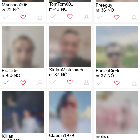
TomTom001
Marissaa206
Freeguy
m·40·NÖ
w·22·NÖ
m·36·NÖ
StefanMistelbach
Fra1366
EhrlichDirekt
m·37·NÖ
m·60·NÖ
m·37·NÖ
Claudia1979
Killian
melix.d