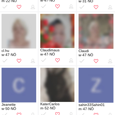
w·47·NÖ
m·22·NÖ
w·31·NÖ
Claudimaus
cl.hu
Claudi
w·47·NÖ
w·47·NÖ
w·47·NÖ
KaterCarlos
Jeanette
sahin33Sahin01
m·52·NÖ
w·50·NÖ
m·47·NÖ